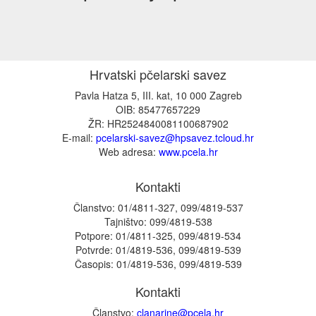
Hrvatski pčelarski savez
Pavla Hatza 5, III. kat, 10 000 Zagreb
OIB: 85477657229
ŽR: HR2524840081100687902
E-mail:
pcelarski-savez@hpsavez.tcloud.hr
Web adresa:
www.pcela.hr
Kontakti
Članstvo:
01/4811-327, 099/4819-537
Tajništvo:
099/4819-538
Potpore:
01/4811-325, 099/4819-534
Potvrde:
01/4819-536, 099/4819-539
Časopis:
01/4819-536, 099/4819-539
Kontakti
Članstvo:
clanarine@pcela.hr