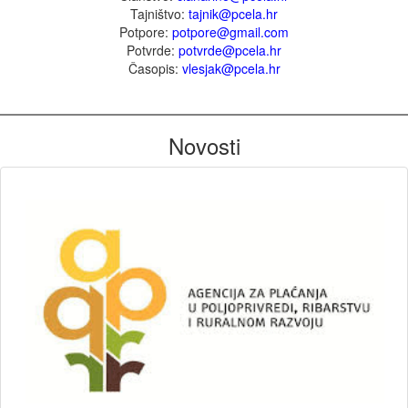
Tajništvo:
tajnik@pcela.hr
Potpore:
potpore@gmail.com
Potvrde:
potvrde@pcela.hr
Časopis:
vlesjak@pcela.hr
Novosti