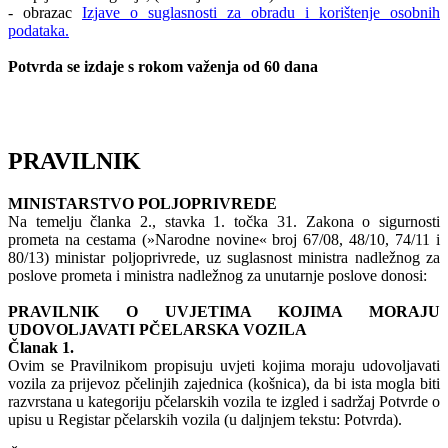
- obrazac
Izjave o suglasnosti za obradu i korištenje osobnih
podataka.
Potvrda se izdaje s rokom važenja od 60 dana
PRAVILNIK
MINISTARSTVO POLJOPRIVREDE
Na temelju članka 2., stavka 1. točka 31. Zakona o sigurnosti
prometa na cestama (»Narodne novine« broj 67/08, 48/10, 74/11 i
80/13) ministar poljoprivrede, uz suglasnost ministra nadležnog za
poslove prometa i ministra nadležnog za unutarnje poslove donosi:
PRAVILNIK O UVJETIMA KOJIMA MORAJU
UDOVOLJAVATI PČELARSKA VOZILA
Članak 1.
Ovim se Pravilnikom propisuju uvjeti kojima moraju udovoljavati
vozila za prijevoz pčelinjih zajednica (košnica), da bi ista mogla biti
razvrstana u kategoriju pčelarskih vozila te izgled i sadržaj Potvrde o
upisu u Registar pčelarskih vozila (u daljnjem tekstu: Potvrda).