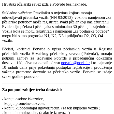
Hrvatski pčelarski savez izdaje Potvrde bez naknade.
Sukladno važećem Pravilniku o uvjetima kojima moraju
udovoljavati pčelarska vozila (NN 93/2013), vozilo s namjenom „za
pčelarske potrebe“ može registrirati svaki pčelar koji ima ažuriranu
Evidenciju pčelara i pčelinjaka s minimalno 30 pčelinjih zajednica.
Vozila koja se mogu registrirati s namjenom „za pčelarske potrebe“
mogu biti samo pogonska N1, N2, N3 i priključna O2, O3, O4
vozila.
Pčelari, korisnici Potvrda o upisu pčelarskih vozila u Registar
pčelarskih vozila Hrvatskog pčelarskog saveza ('Potvrda'), moraju
potpuni zahtjev za izdavanje Potvrde s pripadajućim dokazima
dostaviti isključivo na e-mail adresu
potvrde@pcela.hr
i to najmanje
10 radnih dana prije pokretanja postupka registracije i produženja
važenja prometne dozvole za pčelarsko vozilo. Potvrda se izdaje
svake godine ponovno.
Za potpuni zahtjev treba dostaviti:
- kopiju osobne iskaznice,
- kopiju prometne dozvole,
- kopiju kupoprodajni ugovor/račun, (za tek kupljeno vozilo )
- kopiju homologacije, (a ako je iz uvoza )