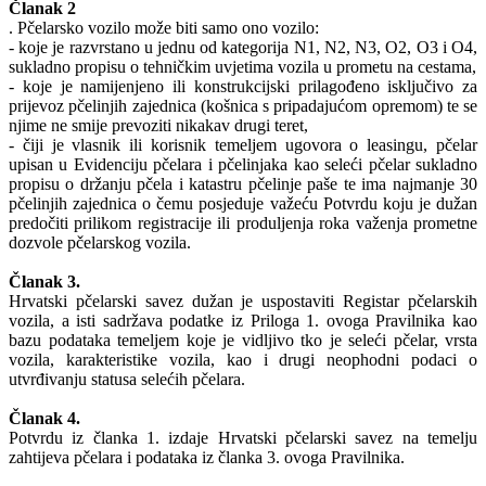
Članak 2
. Pčelarsko vozilo može biti samo ono vozilo:
- koje je razvrstano u jednu od kategorija N1, N2, N3, O2, O3 i O4,
sukladno propisu o tehničkim uvjetima vozila u prometu na cestama,
- koje je namijenjeno ili konstrukcijski prilagođeno isključivo za
prijevoz pčelinjih zajednica (košnica s pripadajućom opremom) te se
njime ne smije prevoziti nikakav drugi teret,
- čiji je vlasnik ili korisnik temeljem ugovora o leasingu, pčelar
upisan u Evidenciju pčelara i pčelinjaka kao seleći pčelar sukladno
propisu o držanju pčela i katastru pčelinje paše te ima najmanje 30
pčelinjih zajednica o čemu posjeduje važeću Potvrdu koju je dužan
predočiti prilikom registracije ili produljenja roka važenja prometne
dozvole pčelarskog vozila.
Članak 3.
Hrvatski pčelarski savez dužan je uspostaviti Registar pčelarskih
vozila, a isti sadržava podatke iz Priloga 1. ovoga Pravilnika kao
bazu podataka temeljem koje je vidljivo tko je seleći pčelar, vrsta
vozila, karakteristike vozila, kao i drugi neophodni podaci o
utvrđivanju statusa selećih pčelara.
Članak 4.
Potvrdu iz članka 1. izdaje Hrvatski pčelarski savez na temelju
zahtijeva pčelara i podataka iz članka 3. ovoga Pravilnika.