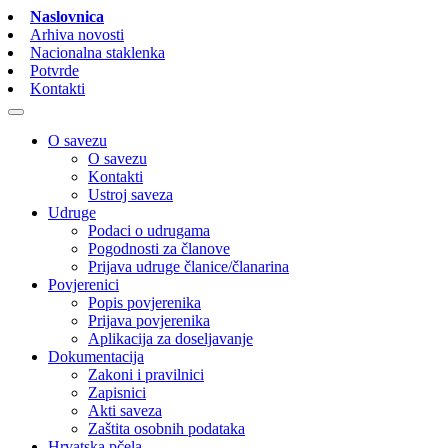
Naslovnica
Arhiva novosti
Nacionalna staklenka
Potvrde
Kontakti
O savezu
O savezu
Kontakti
Ustroj saveza
Udruge
Podaci o udrugama
Pogodnosti za članove
Prijava udruge članice/članarina
Povjerenici
Popis povjerenika
Prijava povjerenika
Aplikacija za doseljavanje
Dokumentacija
Zakoni i pravilnici
Zapisnici
Akti saveza
Zaštita osobnih podataka
Hrvatska pčela