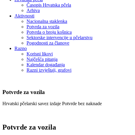
Časopis Hrvatska pčela
Arhiva
Aktivnosti
Nacionalna staklenka
Potvrda za vozila
Potvrda o broju košnica
Sektorske intervencije u pčelarstvu
Pogodnosti za članove
Razno
Korisni likovi
Najčešća pitanja
Kalendar događanja
Razni izvještaji, grafovi
Potvrde za vozila
Hrvatski pčelarski savez izdaje Potvrde bez naknade
Potvrde za vozila