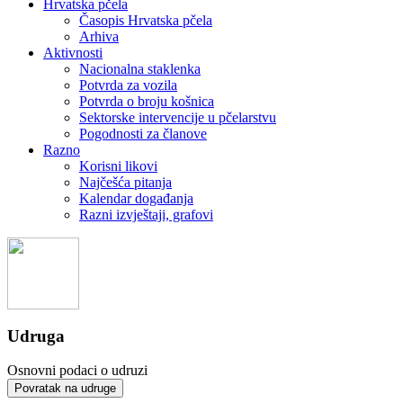
Hrvatska pčela
Časopis Hrvatska pčela
Arhiva
Aktivnosti
Nacionalna staklenka
Potvrda za vozila
Potvrda o broju košnica
Sektorske intervencije u pčelarstvu
Pogodnosti za članove
Razno
Korisni likovi
Najčešća pitanja
Kalendar događanja
Razni izvještaji, grafovi
Udruga
Osnovni podaci o udruzi
Povratak na udruge