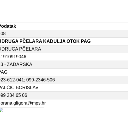
Podatak
808
UDRUGA PČELARA KADULJA OTOK PAG
UDRUGA PČELARA
61910919046
13 - ZADARSKA
PAG
023-612-041; 099-2346-506
PALČIĆ BORISLAV
099 234 65 06
gorana.gligora@mps.hr