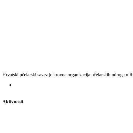
Hrvatski pčelarski savez je krovna organizacija pčelarskih udruga u
Aktivnosti
Nacionalna staklenka
Potvrde za vozila
Razvoj pčelarstva u RH