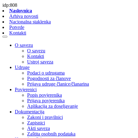
idp:808
Naslovnica
Arhiva novosti
Nacionalna staklenka
Potvrde
Kontakti
O savezu
O savezu
Kontakti
Ustroj saveza
Udruge
Podaci o udrugama
Pogodnosti za članove
Prijava udruge članice/članarina
Povjerenici
Popis povjerenika
Prijava povjerenika
Aplikacija za doseljavanje
Dokumentacija
Zakoni i pravilnici
Zapisnici
Akti saveza
Zaštita osobnih podataka