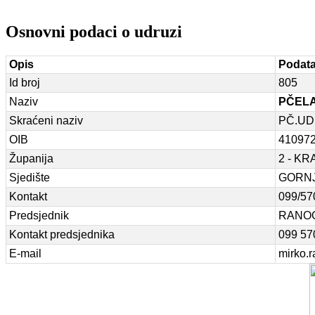
Osnovni podaci o udruzi
Opis
Podat
Id broj
805
Naziv
PČELA
Skraćeni naziv
PČ.UD
OIB
41097
Županija
2 - K
Sjedište
GORNJ
Kontakt
099/57
Predsjednik
RANO
Kontakt predsjednika
099 57
E-mail
mirko.