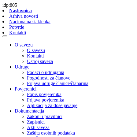
idp:805
Naslovnica
Arhiva novosti
Nacionalna staklenka
Potvrde
Kontakti
O savezu
O savezu
Kontakti
Ustroj saveza
Udruge
Podaci o udrugama
Pogodnosti za članove
Prijava udruge članice/članarina
Povjerenici
Popis povjerenika
Prijava povjerenika
Aplikacija za doseljavanje
Dokumentacija
Zakoni i pravilnici
Zapisnici
Akti saveza
Zaštita osobnih podataka