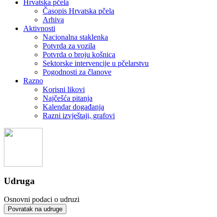
Hrvatska pčela
Časopis Hrvatska pčela
Arhiva
Aktivnosti
Nacionalna staklenka
Potvrda za vozila
Potvrda o broju košnica
Sektorske intervencije u pčelarstvu
Pogodnosti za članove
Razno
Korisni likovi
Najčešća pitanja
Kalendar događanja
Razni izvještaji, grafovi
Udruga
Osnovni podaci o udruzi
Povratak na udruge