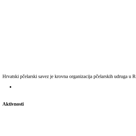
Hrvatski pčelarski savez je krovna organizacija pčelarskih udruga u
Aktivnosti
Nacionalna staklenka
Potvrde za vozila
Razvoj pčelarstva u RH