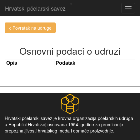
Hrvatski pčelarski savez
< Povratak na udruge
Osnovni podaci o udruzi
Opis
Podatak
Hrvatski pčelarski savez je krovna organizacija pčelarskih udruga
u Republici Hrvatskoj osnovana 1954. godine za promicanje
prepoznatljivosti hrvatskog meda i domaće proizvodnje.