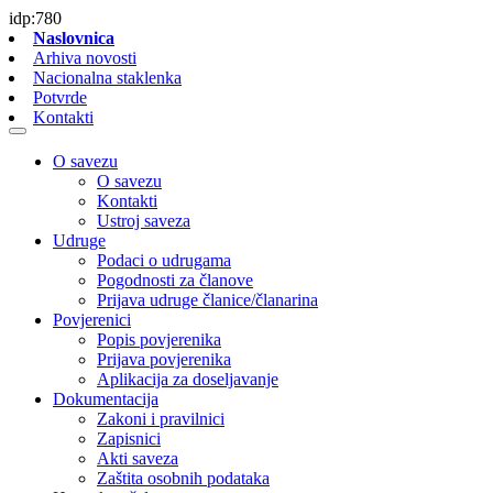
idp:780
Naslovnica
Arhiva novosti
Nacionalna staklenka
Potvrde
Kontakti
O savezu
O savezu
Kontakti
Ustroj saveza
Udruge
Podaci o udrugama
Pogodnosti za članove
Prijava udruge članice/članarina
Povjerenici
Popis povjerenika
Prijava povjerenika
Aplikacija za doseljavanje
Dokumentacija
Zakoni i pravilnici
Zapisnici
Akti saveza
Zaštita osobnih podataka