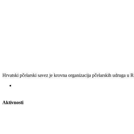
Hrvatski pčelarski savez je krovna organizacija pčelarskih udruga u
Aktivnosti
Nacionalna staklenka
Potvrde za vozila
Razvoj pčelarstva u RH