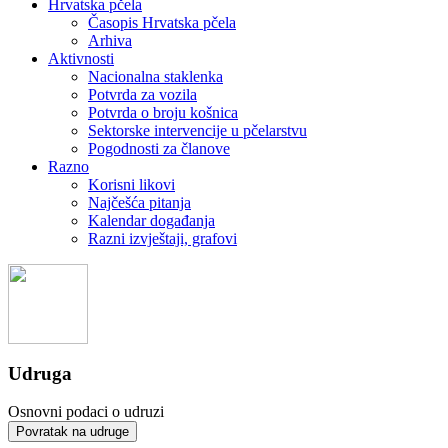
Hrvatska pčela
Časopis Hrvatska pčela
Arhiva
Aktivnosti
Nacionalna staklenka
Potvrda za vozila
Potvrda o broju košnica
Sektorske intervencije u pčelarstvu
Pogodnosti za članove
Razno
Korisni likovi
Najčešća pitanja
Kalendar događanja
Razni izvještaji, grafovi
Udruga
Osnovni podaci o udruzi
Povratak na udruge