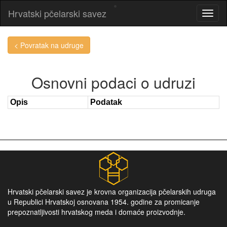
Hrvatski pčelarski savez
< Povratak na udruge
Osnovni podaci o udruzi
Opis
Podatak
Hrvatski pčelarski savez je krovna organizacija pčelarskih udruga
u Republici Hrvatskoj osnovana 1954. godine za promicanje
prepoznatljivosti hrvatskog meda i domaće proizvodnje.