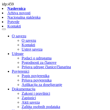
idp:459
Naslovnica
Arhiva novosti
Nacionalna staklenka
Potvrde
Kontakti
O savezu
O savezu
Kontakti
Ustroj saveza
Udruge
Podaci o udrugama
Pogodnosti za članove
Prijava udruge članice/članarina
Povjerenici
Popis povjerenika
Prijava povjerenika
Aplikacija za doseljavanje
Dokumentacija
Zakoni i pravilnici
Zapisnici
Akti saveza
Zaštita osobnih podataka