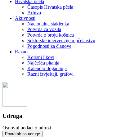
Hrvatska pčela
Časopis Hrvatska pčela
Arhiva
Aktivnosti
Nacionalna staklenka
Potvrda za vozila
Potvrda o broju košnica
Sektorske intervencije u pčelarstvu
Pogodnosti za članove
Razno
Korisni likovi
Najčešća pitanja
Kalendar događanja
Razni izvještaji, grafovi
Udruga
Osnovni podaci o udruzi
Povratak na udruge