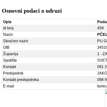
Osnovni podaci o udruzi
Opis
Poda
Id broj
459
Naziv
PČE
Skraćeni naziv
PU G
OIB
3451
Županija
1 - 
Sjedište
SVET
Kontakt
091 2
Predsjednik
JAKO
Kontakt predsjednika
098 9
E-mail
tomic