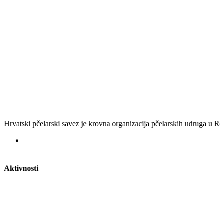
Hrvatski pčelarski savez je krovna organizacija pčelarskih udruga u
Aktivnosti
Nacionalna staklenka
Potvrde za vozila
Razvoj pčelarstva u RH