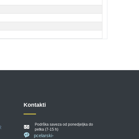
Kontakti
Podrška saveza od ponedjeljka do
R
petka (7-15 h)
pcelarski-