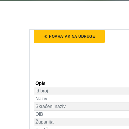
POVRATAK NA UDRUGE
Opis
Id broj
Naziv
Skraćeni naziv
OIB
Županija