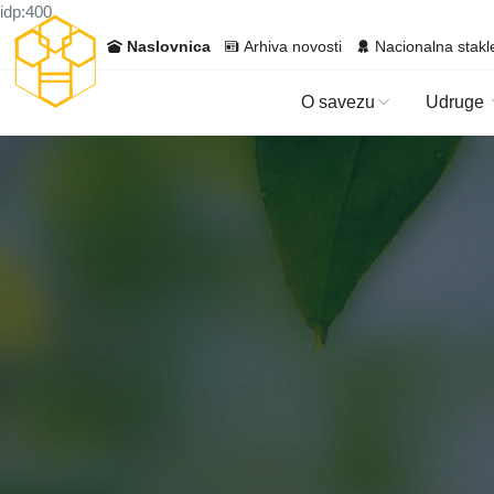
idp:400
Naslovnica
Arhiva novosti
Nacionalna stakl
O savezu
Udruge