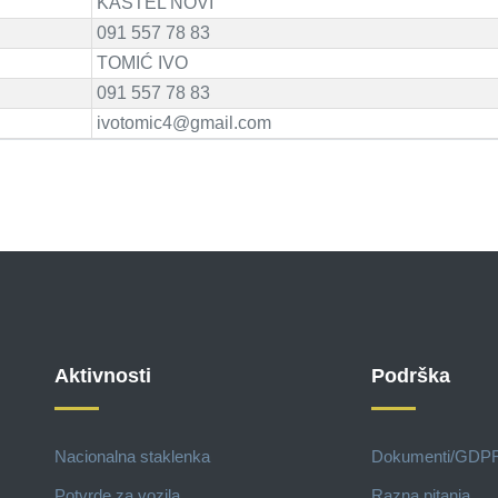
KAŠTEL NOVI
091 557 78 83
TOMIĆ IVO
091 557 78 83
ivotomic4@gmail.com
Aktivnosti
Podrška
Nacionalna staklenka
Dokumenti/GDP
Potvrde za vozila
Razna pitanja