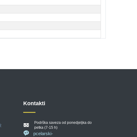
Kontakti
Podrška saveza od ponedjeljka do
R
petka (7-15 h)
pcelarski-