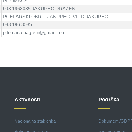
PITOMAČA
098 1963085 JAKUPEC DRAŽEN
PČELARSKI OBRT "JAKUPEC" VL. D.JAKUPEC
098 196 3085
pitomaca.bagrem@gmail.com
Aktivnosti
Podrška
Nacionalna staklenka
Dokumenti/GDP
Potvrde za vozila
Razna pitanja