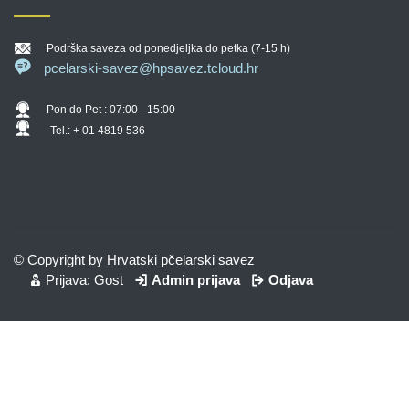
Podrška saveza od ponedjeljka do petka (7-15 h)
pcelarski-savez@hpsavez.tcloud.hr
Pon do Pet : 07:00 - 15:00
Tel.: + 01 4819 536
© Copyright by Hrvatski pčelarski savez
Prijava: Gost
Admin prijava
Odjava