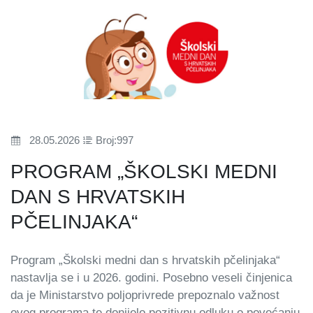
28.05.2026
Broj:997
PROGRAM „ŠKOLSKI MEDNI
DAN S HRVATSKIH
PČELINJAKA“
Program „Školski medni dan s hrvatskih pčelinjaka“
nastavlja se i u 2026. godini. Posebno veseli činjenica
da je Ministarstvo poljoprivrede prepoznalo važnost
ovog programa te donijelo pozitivnu odluku o povećanju