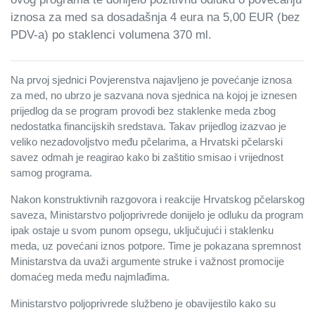
iznosa za med sa dosadašnja 4 eura na 5,00 EUR (bez
PDV-a) po staklenci volumena 370 ml.
Na prvoj sjednici Povjerenstva najavljeno je povećanje iznosa
za med, no ubrzo je sazvana nova sjednica na kojoj je iznesen
prijedlog da se program provodi bez staklenke meda zbog
nedostatka financijskih sredstava. Takav prijedlog izazvao je
veliko nezadovoljstvo među pčelarima, a Hrvatski pčelarski
savez odmah je reagirao kako bi zaštitio smisao i vrijednost
samog programa.
Nakon konstruktivnih razgovora i reakcije Hrvatskog pčelarskog
saveza, Ministarstvo poljoprivrede donijelo je odluku da program
ipak ostaje u svom punom opsegu, uključujući i staklenku
meda, uz povećani iznos potpore. Time je pokazana spremnost
Ministarstva da uvaži argumente struke i važnost promocije
domaćeg meda među najmlađima.
Ministarstvo poljoprivrede službeno je obavijestilo kako su