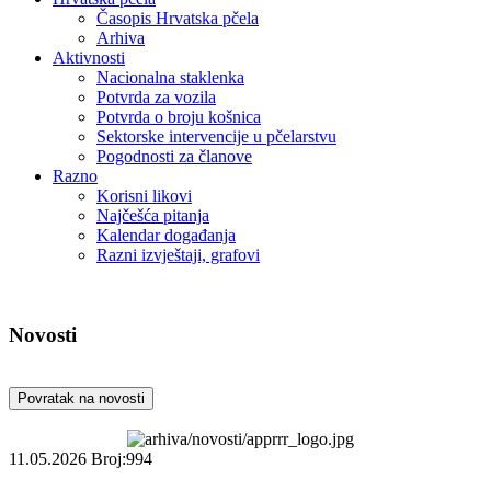
Časopis Hrvatska pčela
Arhiva
Aktivnosti
Nacionalna staklenka
Potvrda za vozila
Potvrda o broju košnica
Sektorske intervencije u pčelarstvu
Pogodnosti za članove
Razno
Korisni likovi
Najčešća pitanja
Kalendar događanja
Razni izvještaji, grafovi
Novosti
Povratak na novosti
11.05.2026
Broj:994