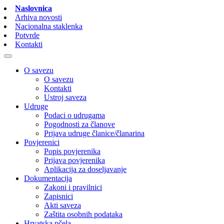
Naslovnica
Arhiva novosti
Nacionalna staklenka
Potvrde
Kontakti
O savezu
O savezu
Kontakti
Ustroj saveza
Udruge
Podaci o udrugama
Pogodnosti za članove
Prijava udruge članice/članarina
Povjerenici
Popis povjerenika
Prijava povjerenika
Aplikacija za doseljavanje
Dokumentacija
Zakoni i pravilnici
Zapisnici
Akti saveza
Zaštita osobnih podataka
Hrvatska pčela