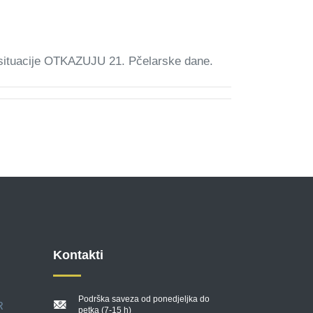
 situacije OTKAZUJU 21. Pčelarske dane.
Kontakti
Podrška saveza od ponedjeljka do
R
petka (7-15 h)