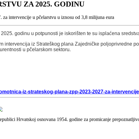
STVU ZA 2025. GODINU
za intervencije u pčelarstvu u iznosu od 3,8 milijuna eura
025. godinu u potpunosti je iskorišten te su isplaćena sredst
tervencija iz Strateškog plana Zajedničke poljoprivredne politi
urentnosti u pčelarskom sektoru.
-omotnica-iz-strateskog-plana-zpp-2023-2027-za-intervencije
 Republici Hrvatskoj osnovana 1954. godine za promicanje prepoznatlji