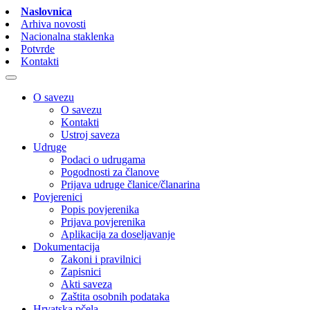
Naslovnica
Arhiva novosti
Nacionalna staklenka
Potvrde
Kontakti
O savezu
O savezu
Kontakti
Ustroj saveza
Udruge
Podaci o udrugama
Pogodnosti za članove
Prijava udruge članice/članarina
Povjerenici
Popis povjerenika
Prijava povjerenika
Aplikacija za doseljavanje
Dokumentacija
Zakoni i pravilnici
Zapisnici
Akti saveza
Zaštita osobnih podataka
Hrvatska pčela