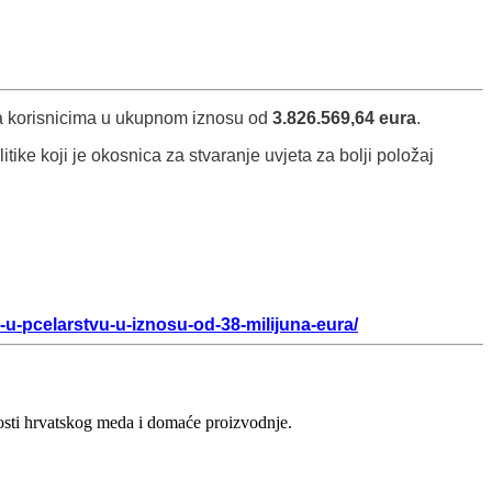
va korisnicima u ukupnom iznosu od
3.826.569,64 eura
.
ke koji je okosnica za stvaranje uvjeta za bolji položaj
-u-pcelarstvu-u-iznosu-od-38-milijuna-eura/
vosti hrvatskog meda i domaće proizvodnje.