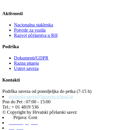
Aktivnosti
Nacionalna staklenka
Potvrde za vozila
Razvoj pčelarstva u RH
Podrška
Dokumenti/GDPR
Razna pitanja
Ustroj saveza
Kontakti
Podrška saveza od ponedjeljka do petka (7-15 h)
pcelarski-savez@hpsavez.tcloud.hr
Pon do Pet : 07:00 - 15:00
Tel.: + 01 4819 536
© Copyright by Hrvatski pčelarski savez
Prijava: Gost
Admin prijava
Odjava