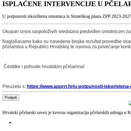
ISPLAĆENE INTERVENCIJE U PČELAR
U potpunosti iskorištena omotnica iz Strateškog plana ZPP 2023-2027. 
Ukupan iznos raspoloživih sredstava predviđen omotnicom za 2
Naglašavamo kako su navedene brojke rezultat provedbe osam in
pčelarstva u Republici Hrvatskoj te osnova za povećanje konk
Čestitke i pohvale hrvatskim pčelarima!
Preuzeto s:
https://www.apprrr.hr/u-potpunosti-iskoristena
Podijeli
Hrvatski pčelarski savez je krovna organizacija pčelarskih udruga u