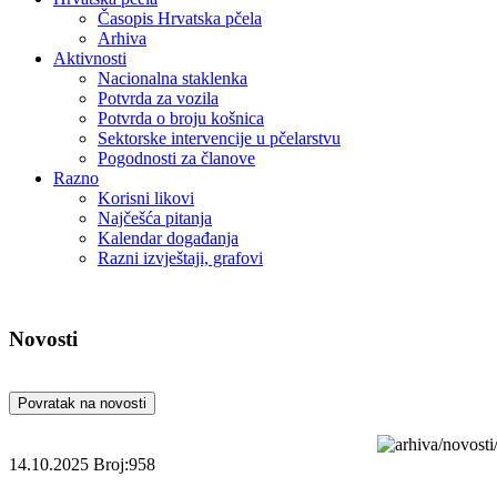
Časopis Hrvatska pčela
Arhiva
Aktivnosti
Nacionalna staklenka
Potvrda za vozila
Potvrda o broju košnica
Sektorske intervencije u pčelarstvu
Pogodnosti za članove
Razno
Korisni likovi
Najčešća pitanja
Kalendar događanja
Razni izvještaji, grafovi
Novosti
Povratak na novosti
14.10.2025
Broj:958