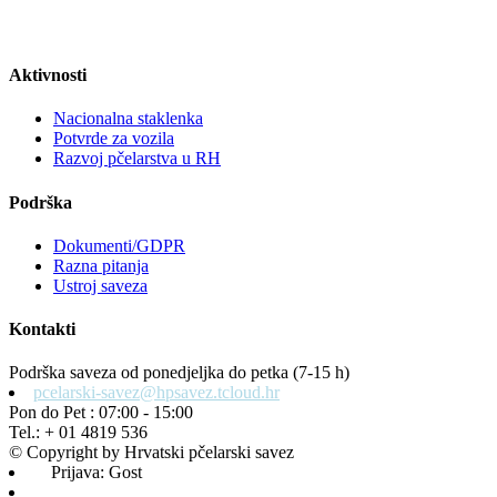
Aktivnosti
Nacionalna staklenka
Potvrde za vozila
Razvoj pčelarstva u RH
Podrška
Dokumenti/GDPR
Razna pitanja
Ustroj saveza
Kontakti
Podrška saveza od ponedjeljka do petka (7-15 h)
pcelarski-savez@hpsavez.tcloud.hr
Pon do Pet : 07:00 - 15:00
Tel.: + 01 4819 536
© Copyright by Hrvatski pčelarski savez
Prijava: Gost
Admin prijava