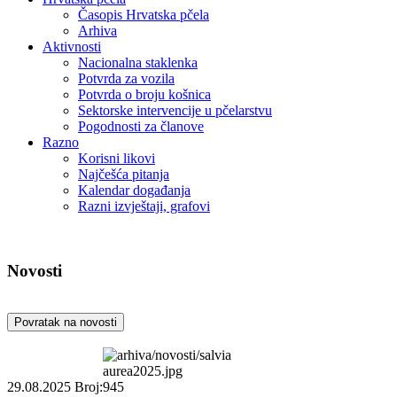
Časopis Hrvatska pčela
Arhiva
Aktivnosti
Nacionalna staklenka
Potvrda za vozila
Potvrda o broju košnica
Sektorske intervencije u pčelarstvu
Pogodnosti za članove
Razno
Korisni likovi
Najčešća pitanja
Kalendar događanja
Razni izvještaji, grafovi
Novosti
Povratak na novosti
29.08.2025
Broj:945