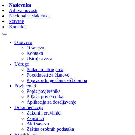
Naslovnica
Arhiva novosti
Nacionalna staklenka
Potvrde
Kontakti
O savezu
O savezu
Kontakti
Ustroj saveza
Udruge
Podaci o udrugama
Pogodnosti za članove
Prijava udruge članice/članarina
Povjerenici
Popis povjerenika
Prijava povjerenika
Aplikacija za doseljavanje
Dokumentacija
Zakoni i pravilnici
Zapisnici
Akti saveza
Zaštita osobnih podataka
Hrvatska pčela