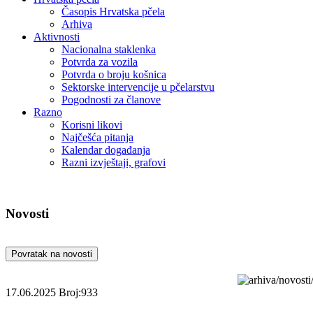
Časopis Hrvatska pčela
Arhiva
Aktivnosti
Nacionalna staklenka
Potvrda za vozila
Potvrda o broju košnica
Sektorske intervencije u pčelarstvu
Pogodnosti za članove
Razno
Korisni likovi
Najčešća pitanja
Kalendar događanja
Razni izvještaji, grafovi
Novosti
Povratak na novosti
17.06.2025
Broj:933