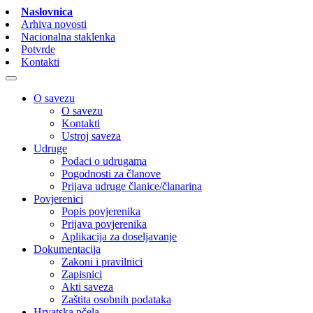
Naslovnica
Arhiva novosti
Nacionalna staklenka
Potvrde
Kontakti
O savezu
O savezu
Kontakti
Ustroj saveza
Udruge
Podaci o udrugama
Pogodnosti za članove
Prijava udruge članice/članarina
Povjerenici
Popis povjerenika
Prijava povjerenika
Aplikacija za doseljavanje
Dokumentacija
Zakoni i pravilnici
Zapisnici
Akti saveza
Zaštita osobnih podataka
Hrvatska pčela