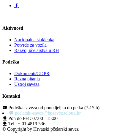
Aktivnosti
Nacionalna staklenka
Potvrde za vozila
Razvoj pčelarstva u RH
Podrška
Dokumenti/GDPR
Razna pitanja
Ustroj saveza
Kontakti
Podrška saveza od ponedjeljka do petka (7-15 h)
pcelarski-savez@hpsavez.tcloud.hr
Pon do Pet : 07:00 - 15:00
Tel.: + 01 4819 536
© Copyright by Hrvatski pčelarski savez