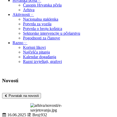
Hrvatska pčela
Časopis Hrvatska pčela
Arhiva
Aktivnosti
Nacionalna staklenka
Potvrda za vozila
Potvrda o broju košnica
Sektorske intervencije u pčelarstvu
Pogodnosti za članove
Razno
Korisni likovi
Najčešća pitanja
Kalendar događanja
Razni izvještaji, grafovi
Novosti
Povratak na novosti
16.06.2025
Broj:932