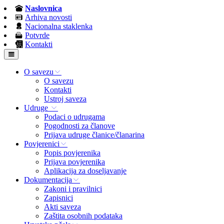
Naslovnica
Arhiva novosti
Nacionalna staklenka
Potvrde
Kontakti
O savezu
O savezu
Kontakti
Ustroj saveza
Udruge
Podaci o udrugama
Pogodnosti za članove
Prijava udruge članice/članarina
Povjerenici
Popis povjerenika
Prijava povjerenika
Aplikacija za doseljavanje
Dokumentacija
Zakoni i pravilnici
Zapisnici
Akti saveza
Zaštita osobnih podataka