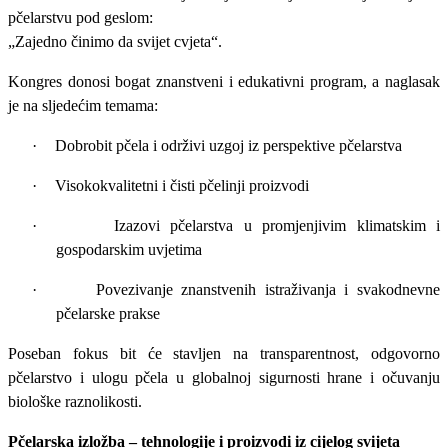
pčelarstvu pod geslom:
„Zajedno činimo da svijet cvjeta“.
Kongres donosi bogat znanstveni i edukativni program, a naglasak
je na sljedećim temama:
·
Dobrobit pčela i održivi uzgoj iz perspektive pčelarstva
·
Visokokvalitetni i čisti pčelinji proizvodi
·
Izazovi pčelarstva u promjenjivim klimatskim i
gospodarskim uvjetima
·
Povezivanje znanstvenih istraživanja i svakodnevne
pčelarske prakse
Poseban fokus bit će stavljen na transparentnost, odgovorno
pčelarstvo i ulogu pčela u globalnoj sigurnosti hrane i očuvanju
biološke raznolikosti.
Pčelarska izložba – tehnologije i proizvodi iz cijelog svijeta