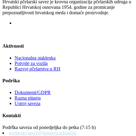
Hrvatski pčelarski savez je krovna organizacija pčelarskih udruga u
Republici Hrvatskoj osnovana 1954. godine za promicanje
prepoznatljivosti hrvatskog meda i domaće proizvodnje.
Aktivnosti
Nacionalna staklenka
Potvrde za vozila
Razvoj pčelarstva u RH
Podrška
Dokumenti/GDPR
Razna pitanja
Ustroj saveza
Kontakti
Podrška saveza od ponedjeljka do petka (7-15 h)
pcelarski-savez@hpsavez.tcloud.hr