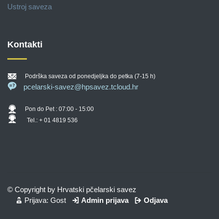
Ustroj saveza
Kontakti
Podrška saveza od ponedjeljka do petka (7-15 h)
pcelarski-savez@hpsavez.tcloud.hr
Pon do Pet : 07:00 - 15:00
Tel.: + 01 4819 536
© Copyright by Hrvatski pčelarski savez
Prijava: Gost
Admin prijava
Odjava