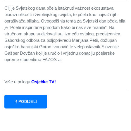
Cilj je Svjetskog dana pčela istaknuti važnost ekosustava,
bioraznolikosti i životinjskog svijeta, te pčela kao najvažnijih
oprašivača biljaka. Ovogodišnja tema za Svjetski dan pčela bila
je "Pčele inspirirane prirodom kako bi nas sve hranile". Na
stručnom skupu sudjelovali su, između ostalog, predsjednica
Saborskog odbora za poljoprivredu Marijana Petir, dožupan
osječko-baranjski Goran Ivanović te veleposlavnik Slovenije
Gašper Dovžan koji je uručio i vrijednu donaciju pčelarske
opreme studentima FAZOS-a.
Više u prilogu
Osječke TV!
PODIJELI