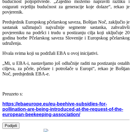
budućnost poljoprivrede. „Zajedno možemo napraviti razliku i
osigurati svjetliju budućnost za generacije koje dolaze“, rekao je
povjerenik.
Predsjednik Europskog pčelarskog saveza, Boštjan Noč, zaključio je
sastanak sažimajući najvažnije segmente sastanka, zahvalivši
povjereniku na podršci i trudu u postizanju cilja koji uključuje 20
godina borbe Pčelarskog saveza Slovenije i Europskog pčelarskog
udruženja.
Hvala svima koji su podržali EBA u ovoj inicijativi.
„Mi, u EBA-i, nastavljamo još odlučnije raditi na postizanju ostalih
ciljeva, za pčele, pčelare i potrošače u Europi“, rekao je Boštjan
Noč, predsjednik EBA-e.
Preuzeto s:
https://ebaeurope.eu/eu-beehive-subsidies-for-
pollination-are-being-introduced-at-the-request-of-the-
european-beekeeping-association/
Podijeli