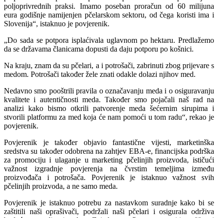
poljoprivrednih praksi. Imamo poseban proračun od 60 milijuna
eura godišnje namijenjen pčelarskom sektoru, od čega koristi ima i
Slovenija“, istaknuo je povjerenik.
„Do sada se potpora isplaćivala uglavnom po hektaru. Predlažemo
da se državama članicama dopusti da daju potporu po košnici.
Na kraju, znam da su pčelari, a i potrošači, zabrinuti zbog prijevare s
medom. Potrošači također žele znati odakle dolazi njihov med.
Nedavno smo pooštrili pravila o označavanju meda i o osiguravanju
kvalitete i autentičnosti meda. Također smo pojačali naš rad na
analizi kako bismo otkrili patvorenje meda šećernim sirupima i
stvorili platformu za med koja će nam pomoći u tom radu“, rekao je
povjerenik.
Povjerenik je također objavio fantastične vijesti, marketinška
sredstva su također odobrena na zahtjev EBA-e, financijska podrška
za promociju i ulaganje u marketing pčelinjih proizvoda, ističući
važnost izgradnje povjerenja na čvrstim temeljima između
proizvođača i potrošača. Povjerenik je istaknuo važnost svih
pčelinjih proizvoda, a ne samo meda.
Povjerenik je istaknuo potrebu za nastavkom suradnje kako bi se
zaštitili naši oprašivači, podržali naši pčelari i osigurala održiva