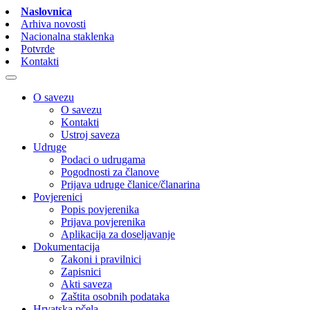
Naslovnica
Arhiva novosti
Nacionalna staklenka
Potvrde
Kontakti
O savezu
O savezu
Kontakti
Ustroj saveza
Udruge
Podaci o udrugama
Pogodnosti za članove
Prijava udruge članice/članarina
Povjerenici
Popis povjerenika
Prijava povjerenika
Aplikacija za doseljavanje
Dokumentacija
Zakoni i pravilnici
Zapisnici
Akti saveza
Zaštita osobnih podataka
Hrvatska pčela