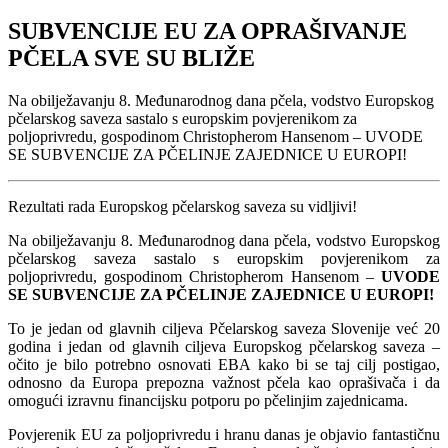
SUBVENCIJE EU ZA OPRAŠIVANJE
PČELA SVE SU BLIŽE
Na obilježavanju 8. Međunarodnog dana pčela, vodstvo Europskog
pčelarskog saveza sastalo s europskim povjerenikom za
poljoprivredu, gospodinom Christopherom Hansenom – UVODE
SE SUBVENCIJE ZA PČELINJE ZAJEDNICE U EUROPI!
Rezultati rada Europskog pčelarskog saveza su vidljivi!
Na obilježavanju 8. Međunarodnog dana pčela, vodstvo Europskog
pčelarskog saveza sastalo s europskim povjerenikom za
poljoprivredu, gospodinom Christopherom Hansenom –
UVODE
SE SUBVENCIJE ZA PČELINJE ZAJEDNICE U EUROPI!
To je jedan od glavnih ciljeva Pčelarskog saveza Slovenije već 20
godina i jedan od glavnih ciljeva Europskog pčelarskog saveza –
očito je bilo potrebno osnovati EBA kako bi se taj cilj postigao,
odnosno da Europa prepozna važnost pčela kao oprašivača i da
omogući izravnu financijsku potporu po pčelinjim zajednicama.
Povjerenik EU za poljoprivredu i hranu danas je objavio fantastičnu