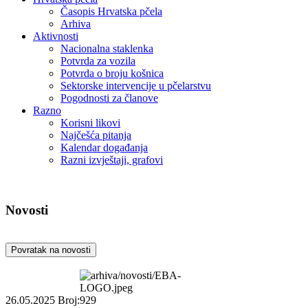
Časopis Hrvatska pčela
Arhiva
Aktivnosti
Nacionalna staklenka
Potvrda za vozila
Potvrda o broju košnica
Sektorske intervencije u pčelarstvu
Pogodnosti za članove
Razno
Korisni likovi
Najčešća pitanja
Kalendar događanja
Razni izvještaji, grafovi
Novosti
Povratak na novosti
26.05.2025
Broj:929