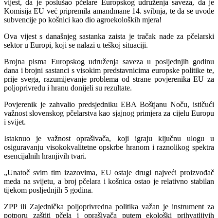
vijest, da je poslušao pčelare Europskog udruženja saveza, da je
Komisija EU već pripremila amandmane 14. svibnja, te da se uvode
subvencije po košnici kao dio agroekoloških mjera!
Ova vijest s današnjeg sastanka zaista je tračak nade za pčelarski
sektor u Europi, koji se nalazi u teškoj situaciji.
Brojna pisma Europskog udruženja saveza u posljednjih godinu
dana i brojni sastanci s visokim predstavnicima europske politike te,
prije svega, razumijevanje problema od strane povjerenika EU za
poljoprivredu i hranu donijeli su rezultate.
Povjerenik je zahvalio predsjedniku EBA Boštjanu Noču, ističući
važnost slovenskog pčelarstva kao sjajnog primjera za cijelu Europu
i svijet.
Istaknuo je važnost oprašivača, koji igraju ključnu ulogu u
osiguravanju visokokvalitetne opskrbe hranom i raznolikog spektra
esencijalnih hranjivih tvari.
„Unatoč svim tim izazovima, EU ostaje drugi najveći proizvođač
meda na svijetu, a broj pčelara i košnica ostao je relativno stabilan
tijekom posljednjih 5 godina.
ZPP ili Zajednička poljoprivredna politika važan je instrument za
potporu zaštiti pčela i oprašivača putem ekološki prihvatljivih