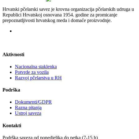
Hrvatski pčelarski savez je krovna organizacija pčelarskih udruga u
Republici Hrvatskoj osnovana 1954. godine za promicanje
prepoznatljivosti hrvatskog meda i domaće proizvodnje.
Aktivnosti
Nacionalna staklenka
Potvrde za vozila
Razvoj pčelarstva u RH
Podrška
Dokumenti/GDPR
Razna pitanja
Ustroj saveza
Kontakti
Podrška saveza od ponedjeljka do petka (7-15 h)