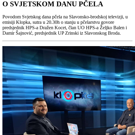
O SVJETSKOM DANU PČELA
Povodom Svjetskog dana pčela na Slavonsko-brodskoj televizji, u
emisiji Klopka, sutra u 20.30h o stanju u pčelarstvu govore
predsjednik HPS-a Dražen Kocet, član UO HPS-a Željko Balen i
Damir Šajnović, predsjednik UP Zrinski iz Slavonskog Broda.