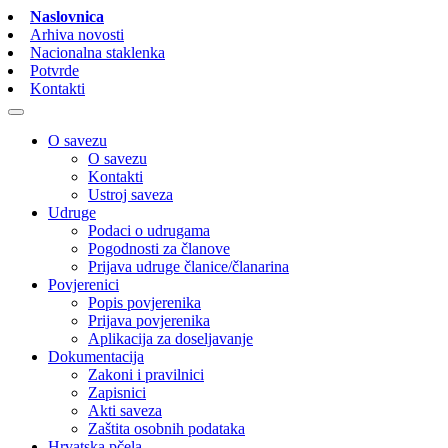
Naslovnica
Arhiva novosti
Nacionalna staklenka
Potvrde
Kontakti
O savezu
O savezu
Kontakti
Ustroj saveza
Udruge
Podaci o udrugama
Pogodnosti za članove
Prijava udruge članice/članarina
Povjerenici
Popis povjerenika
Prijava povjerenika
Aplikacija za doseljavanje
Dokumentacija
Zakoni i pravilnici
Zapisnici
Akti saveza
Zaštita osobnih podataka
Hrvatska pčela