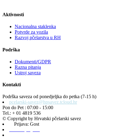
Aktivnosti
Nacionalna staklenka
Potvrde za vozila
Razvoj pčelarstva u RH
Podrška
Dokumenti/GDPR
Razna pitanja
Ustroj saveza
Kontakti
Podrška saveza od ponedjeljka do petka (7-15 h)
pcelarski-savez@hpsavez.tcloud.hr
Pon do Pet : 07:00 - 15:00
Tel.: + 01 4819 536
© Copyright by Hrvatski pčelarski savez
Prijava: Gost
Admin prijava
Odjava