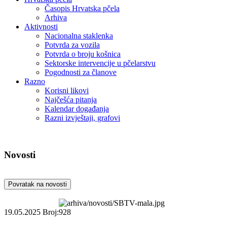
Časopis Hrvatska pčela
Arhiva
Aktivnosti
Nacionalna staklenka
Potvrda za vozila
Potvrda o broju košnica
Sektorske intervencije u pčelarstvu
Pogodnosti za članove
Razno
Korisni likovi
Najčešća pitanja
Kalendar događanja
Razni izvještaji, grafovi
Novosti
Povratak na novosti
19.05.2025
Broj:928