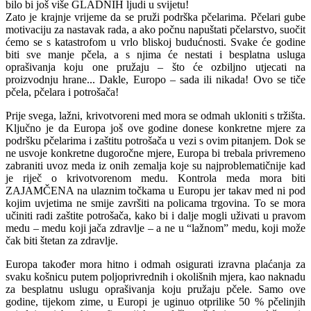
bilo bi još više GLADNIH ljudi u svijetu!
Zato je krajnje vrijeme da se pruži podrška pčelarima. Pčelari gube
motivaciju za nastavak rada, a ako počnu napuštati pčelarstvo, suočit
ćemo se s katastrofom u vrlo bliskoj budućnosti. Svake će godine
biti sve manje pčela, a s njima će nestati i besplatna usluga
oprašivanja koju one pružaju – što će ozbiljno utjecati na
proizvodnju hrane... Dakle, Europo – sada ili nikada! Ovo se tiče
pčela, pčelara i potrošača!
Prije svega, lažni, krivotvoreni med mora se odmah ukloniti s tržišta.
Ključno je da Europa još ove godine donese konkretne mjere za
podršku pčelarima i zaštitu potrošača u vezi s ovim pitanjem. Dok se
ne usvoje konkretne dugoročne mjere, Europa bi trebala privremeno
zabraniti uvoz meda iz onih zemalja koje su najproblematičnije kad
je riječ o krivotvorenom medu. Kontrola meda mora biti
ZAJAMČENA na ulaznim točkama u Europu jer takav med ni pod
kojim uvjetima ne smije završiti na policama trgovina. To se mora
učiniti radi zaštite potrošača, kako bi i dalje mogli uživati u pravom
medu – medu koji jača zdravlje – a ne u “lažnom” medu, koji može
čak biti štetan za zdravlje.
Europa također mora hitno i odmah osigurati izravna plaćanja za
svaku košnicu putem poljoprivrednih i okolišnih mjera, kao naknadu
za besplatnu uslugu oprašivanja koju pružaju pčele. Samo ove
godine, tijekom zime, u Europi je uginuo otprilike 50 % pčelinjih