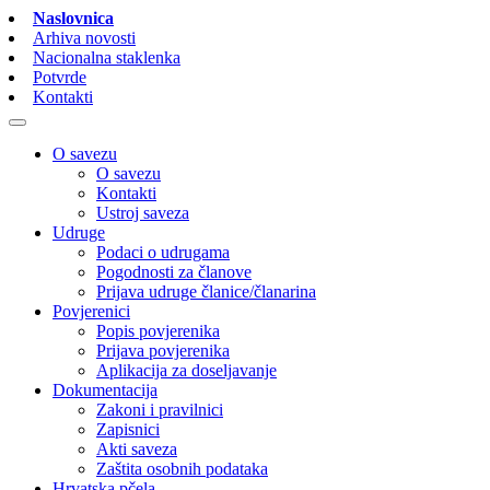
Naslovnica
Arhiva novosti
Nacionalna staklenka
Potvrde
Kontakti
O savezu
O savezu
Kontakti
Ustroj saveza
Udruge
Podaci o udrugama
Pogodnosti za članove
Prijava udruge članice/članarina
Povjerenici
Popis povjerenika
Prijava povjerenika
Aplikacija za doseljavanje
Dokumentacija
Zakoni i pravilnici
Zapisnici
Akti saveza
Zaštita osobnih podataka
Hrvatska pčela