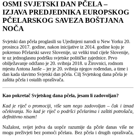
OSMI SVJETSKI DAN PČELA –
IZJAVA PREDJEDNIKA EUROPSKOG
PČELARSKOG SAVEZA BOŠTJANA
NOČA
Svjetski dan pčela proglasili su Ujedinjeni narodi u New Yorku 20.
prosinca 2017. godine, nakon inicijative iz 2014. godine koju je
pokrenuo Pčelarski savez Slovenije, uz veliki trud cijele Slovenije,
te uz jednoglasnu podršku svjetske političke zajednice. Prvo
obilježavanje održano je 20. svibnja 2018. u Žirovnici, rodnom
mjestu Antona Janše – jer je 20. svibnja njegov rođendan, a time i
dan kada slavimo Svjetski dan pčela. Cilj Svjetskog dana pčela je
zaštita pčela i ostalih oprašivača.
Kao pokretač Svjetskog dana pčela, jesam li zadovoljan?
Kad je riječ o promociji, više sam nego zadovoljan – čak i iznad
očekivanja. No kad je riječ o podršci pčelarima i zaštiti potrošača,
definitivno nisam!
Nažalost, svijet jedva da uopće razumije da pčele danas više ne
mogu preživjeti bez pomoći pčelara. Bez pčela i drugih oprašivača,