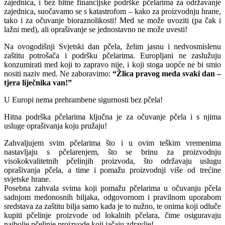
zajednica, i bez hitne financijske podrške pčelarima za održavanje
zajednica, suočavamo se s katastrofom – kako za proizvodnju hrane,
tako i za očuvanje bioraznolikosti! Med se može uvoziti (pa čak i
lažni med), ali oprašivanje se jednostavno ne može uvesti!
Na ovogodišnji Svjetski dan pčela, želim jasnu i nedvosmislenu
zaštitu potrošača i podršku pčelarima. Europljani ne zaslužuju
konzumirati med koji to zapravo nije, i koji stoga uopće ne bi smio
nositi naziv med. Ne zaboravimo:
“Žlica pravog meda svaki dan –
tjera liječnika van!”
U Europi nema prehrambene sigurnosti bez pčela!
Hitna podrška pčelarima ključna je za očuvanje pčela i s njima
usluge oprašivanja koju pružaju!
Zahvaljujem svim pčelarima što i u ovim teškim vremenima
nastavljaju s pčelarenjem, što se brinu za proizvodnju
visokokvalitetnih pčelinjih proizvoda, što održavaju uslugu
oprašivanja pčela, a time i pomažu proizvodnji više od trećine
svjetske hrane.
Posebna zahvala svima koji pomažu pčelarima u očuvanju pčela
sadnjom medonosnih biljaka, odgovornom i pravilnom uporabom
sredstava za zaštitu bilja samo kada je to nužno, te onima koji odluče
kupiti pčelinje proizvode od lokalnih pčelara, čime osiguravaju
najbolje pčelinje proizvode koji jačaju zdravlje!