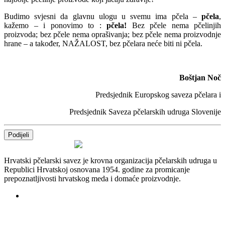
Budimo svjesni da glavnu ulogu u svemu ima pčela –
pčela
,
kažemo – i ponovimo to :
pčela!
Bez pčele nema pčelinjih
proizvoda; bez pčele nema oprašivanja; bez pčele nema proizvodnje
hrane – a također, NAŽALOST, bez pčelara neće biti ni pčela.
Boštjan Noč
Predsjednik Europskog saveza pčelara i
Predsjednik Saveza pčelarskih udruga Slovenije
Podijeli
Hrvatski pčelarski savez je krovna organizacija pčelarskih udruga u
Republici Hrvatskoj osnovana 1954. godine za promicanje
prepoznatljivosti hrvatskog meda i domaće proizvodnje.