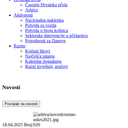
Časopis Hrvatska pčela
Arhiva
Aktivnosti
Nacionalna staklenka
Potvrda za vozila
Potvrda o broju košnica
Sektorske intervencije u pčelarstvu
Pogodnosti za članove
Razno
Korisni likovi
Najčešća pitanja
Kalendar događanja
Razni izvještaji, grafovi
Novosti
Povratak na novosti
18.04.2025
Broj:920