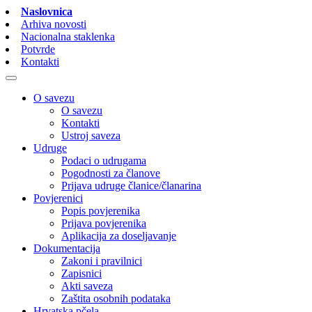
Naslovnica
Arhiva novosti
Nacionalna staklenka
Potvrde
Kontakti
O savezu
O savezu
Kontakti
Ustroj saveza
Udruge
Podaci o udrugama
Pogodnosti za članove
Prijava udruge članice/članarina
Povjerenici
Popis povjerenika
Prijava povjerenika
Aplikacija za doseljavanje
Dokumentacija
Zakoni i pravilnici
Zapisnici
Akti saveza
Zaštita osobnih podataka
Hrvatska pčela