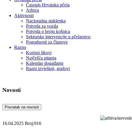
Časopis Hrvatska pčela
Arhiva
Aktivnosti
Nacionalna staklenka
Potvrda za vozila
Potvrda o broju košnica
Sektorske intervencije u pčelarstvu
Pogodnosti za članove
Razno
Korisni likovi
Najčešća pitanja
Kalendar događanja
Razni izvještaji, grafovi
Novosti
Povratak na novosti
16.04.2025
Broj:916