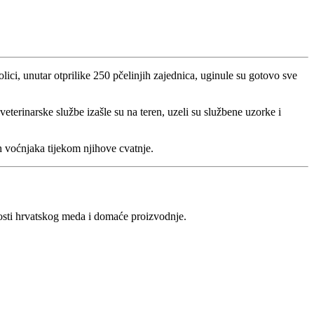
ici, unutar otprilike 250 pčelinjih zajednica, uginule su gotovo sve
veterinarske službe izašle su na teren, uzeli su službene uzorke i
ih voćnjaka tijekom njihove cvatnje.
vosti hrvatskog meda i domaće proizvodnje.