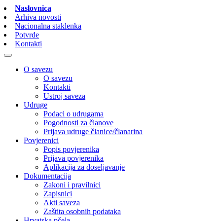
Naslovnica
Arhiva novosti
Nacionalna staklenka
Potvrde
Kontakti
O savezu
O savezu
Kontakti
Ustroj saveza
Udruge
Podaci o udrugama
Pogodnosti za članove
Prijava udruge članice/članarina
Povjerenici
Popis povjerenika
Prijava povjerenika
Aplikacija za doseljavanje
Dokumentacija
Zakoni i pravilnici
Zapisnici
Akti saveza
Zaštita osobnih podataka
Hrvatska pčela