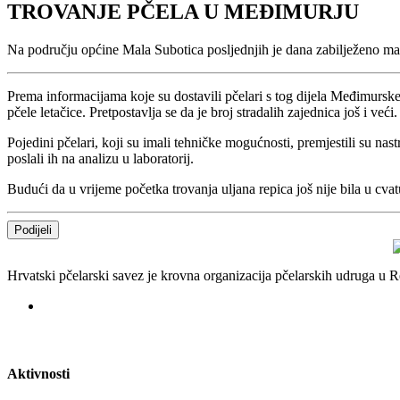
TROVANJE PČELA U MEĐIMURJU
Na području općine Mala Subotica posljednjih je dana zabilježeno m
Prema informacijama koje su dostavili pčelari s tog dijela Međimurske 
pčele letačice. Pretpostavlja se da je broj stradalih zajednica još i ve
Pojedini pčelari, koji su imali tehničke mogućnosti, premjestili su nast
poslali ih na analizu u laboratorij.
Budući da u vrijeme početka trovanja uljana repica još nije bila u cva
Podijeli
Hrvatski pčelarski savez je krovna organizacija pčelarskih udruga u
Aktivnosti