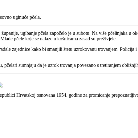
asovno uginuće pčela.
županije, ugibanje pčela započelo je u subotu. Na više pčelinjaka u okol
ći. Mlade pčele koje se nalaze u košnicama zasad su preživjele.
radale zajednice kako bi smanjili štetu uzrokovanu trovanjem. Policija i 
tu, pčelari sumnjaju da je uzrok trovanja povezano s tretiranjem obližnj
 Republici Hrvatskoj osnovana 1954. godine za promicanje prepoznatlji