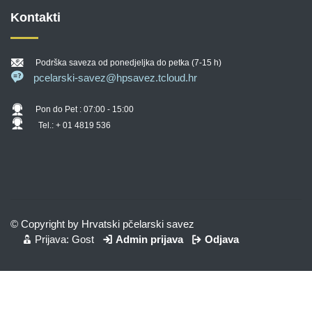
Kontakti
Podrška saveza od ponedjeljka do petka (7-15 h)
pcelarski-savez@hpsavez.tcloud.hr
Pon do Pet : 07:00 - 15:00
Tel.: + 01 4819 536
© Copyright by Hrvatski pčelarski savez
Prijava: Gost
Admin prijava
Odjava