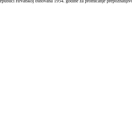
 Republici Hrvatskoj osnovana 1954. godine za promicanje prepoznatlji