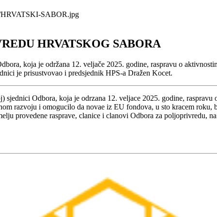
VREDU HRVATSKOG SABORA
bora, koja je održana 12. veljače 2025. godine, raspravu o aktivnostim
jednici je prisustvovao i predsjednik HPS-a Dražen Kocet.
) sjednici Odbora, koja je odrzana 12. veljace 2025. godine, raspravu 
uralnom razvoju i omogucilo da novae iz EU fondova, u sto kracem roku, b
elju provedene rasprave, clanice i clanovi Odbora za poljoprivredu, na 