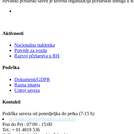
Hrvatski pčelarski savez je krovna organizacija pčelarskih udruga u
Aktivnosti
Nacionalna staklenka
Potvrde za vozila
Razvoj pčelarstva u RH
Podrška
Dokumenti/GDPR
Razna pitanja
Ustroj saveza
Kontakti
Podrška saveza od ponedjeljka do petka (7-15 h)
pcelarski-savez@hpsavez.tcloud.hr
Pon do Pet : 07:00 - 15:00
Tel.: + 01 4819 536