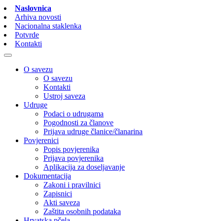
Naslovnica
Arhiva novosti
Nacionalna staklenka
Potvrde
Kontakti
O savezu
O savezu
Kontakti
Ustroj saveza
Udruge
Podaci o udrugama
Pogodnosti za članove
Prijava udruge članice/članarina
Povjerenici
Popis povjerenika
Prijava povjerenika
Aplikacija za doseljavanje
Dokumentacija
Zakoni i pravilnici
Zapisnici
Akti saveza
Zaštita osobnih podataka
Hrvatska pčela