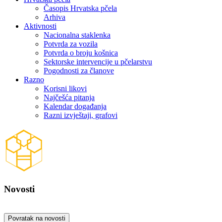
Časopis Hrvatska pčela
Arhiva
Aktivnosti
Nacionalna staklenka
Potvrda za vozila
Potvrda o broju košnica
Sektorske intervencije u pčelarstvu
Pogodnosti za članove
Razno
Korisni likovi
Najčešća pitanja
Kalendar događanja
Razni izvještaji, grafovi
Novosti
Povratak na novosti