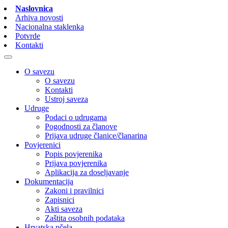
Naslovnica
Arhiva novosti
Nacionalna staklenka
Potvrde
Kontakti
O savezu
O savezu
Kontakti
Ustroj saveza
Udruge
Podaci o udrugama
Pogodnosti za članove
Prijava udruge članice/članarina
Povjerenici
Popis povjerenika
Prijava povjerenika
Aplikacija za doseljavanje
Dokumentacija
Zakoni i pravilnici
Zapisnici
Akti saveza
Zaštita osobnih podataka
Hrvatska pčela