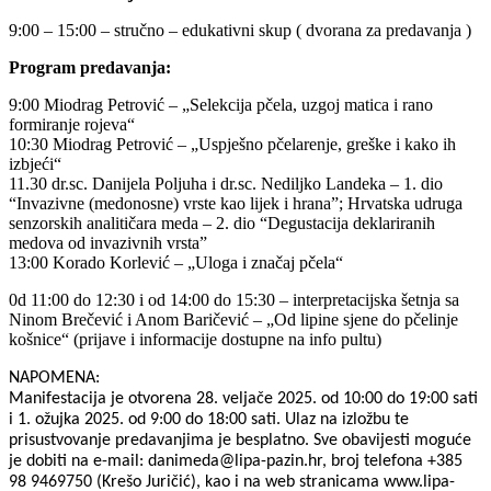
9:00 – 15:00 – stručno – edukativni skup ( dvorana za predavanja )
Program predavanja:
9:00 Miodrag Petrović – „Selekcija pčela, uzgoj matica i rano
formiranje rojeva“
10:30 Miodrag Petrović – „Uspješno pčelarenje, greške i kako ih
izbjeći“
11.30 dr.sc. Danijela Poljuha i dr.sc. Nediljko Landeka – 1. dio
“Invazivne (medonosne) vrste kao lijek i hrana”; Hrvatska udruga
senzorskih analitičara meda – 2. dio “Degustacija deklariranih
medova od invazivnih vrsta”
13:00 Korado Korlević – „Uloga i značaj pčela“
0d 11:00 do 12:30 i od 14:00 do 15:30 – interpretacijska šetnja sa
Ninom Brečević i Anom Baričević – „Od lipine sjene do pčelinje
košnice“ (prijave i informacije dostupne na info pultu)
NAPOMENA:
Manifestacija je otvorena 28. veljače 2025. od 10:00 do 19:00 sati
i 1. ožujka 2025. od 9:00 do 18:00 sati. Ulaz na izložbu te
prisustvovanje predavanjima je besplatno. Sve obavijesti moguće
je dobiti na e-mail: danimeda@lipa-pazin.hr, broj telefona +385
98 9469750 (Krešo Juričić), kao i na web stranicama www.lipa-