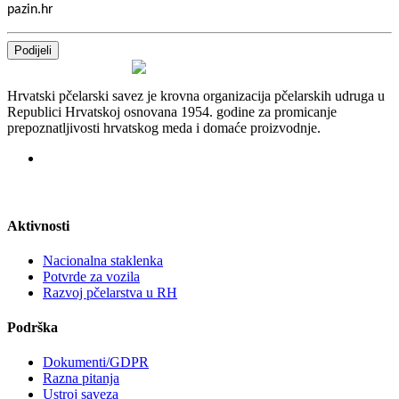
pazin.hr
Podijeli
Hrvatski pčelarski savez je krovna organizacija pčelarskih udruga u
Republici Hrvatskoj osnovana 1954. godine za promicanje
prepoznatljivosti hrvatskog meda i domaće proizvodnje.
Aktivnosti
Nacionalna staklenka
Potvrde za vozila
Razvoj pčelarstva u RH
Podrška
Dokumenti/GDPR
Razna pitanja
Ustroj saveza