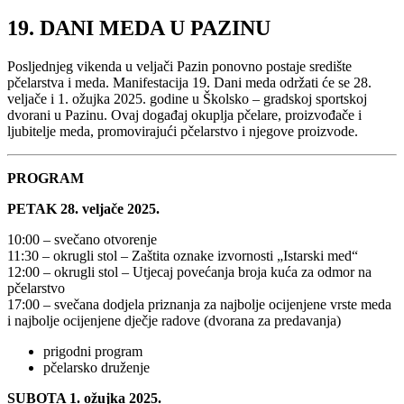
19. DANI MEDA U PAZINU
Posljednjeg vikenda u veljači Pazin ponovno postaje središte
pčelarstva i meda. Manifestacija 19. Dani meda održati će se 28.
veljače i 1. ožujka 2025. godine u Školsko – gradskoj sportskoj
dvorani u Pazinu. Ovaj događaj okuplja pčelare, proizvođače i
ljubitelje meda, promovirajući pčelarstvo i njegove proizvode.
PROGRAM
PETAK 28. veljače 2025.
10:00 – svečano otvorenje
11:30 – okrugli stol – Zaštita oznake izvornosti „Istarski med“
12:00 – okrugli stol – Utjecaj povećanja broja kuća za odmor na
pčelarstvo
17:00 – svečana dodjela priznanja za najbolje ocijenjene vrste meda
i najbolje ocijenjene dječje radove (dvorana za predavanja)
prigodni program
pčelarsko druženje
SUBOTA 1. ožujka 2025.