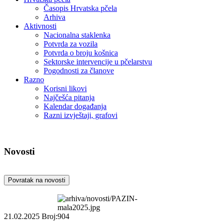
Časopis Hrvatska pčela
Arhiva
Aktivnosti
Nacionalna staklenka
Potvrda za vozila
Potvrda o broju košnica
Sektorske intervencije u pčelarstvu
Pogodnosti za članove
Razno
Korisni likovi
Najčešća pitanja
Kalendar događanja
Razni izvještaji, grafovi
Novosti
Povratak na novosti
21.02.2025
Broj:904