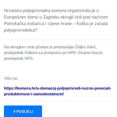
Hrvatska poljoprivredna komora organizirala je u
Europskom domu u Zagrebu okrugli stol pod nazivom
Potrošačka košarica i cijene hrane – Kolika je zarada
poljoprivrednika?
Na okruglom stolu pčelare je predstavljao Željko Vukić,
predsjednik Odbora za pčelarstvo pri HPK i Dražen Kocet,
predsjednik HPS.
Više na:
https://komora.hr/u-domacoj-poljoprivredi-nuzno-povecati-
produktivnost-i-samodostatnost/
PODIJELI