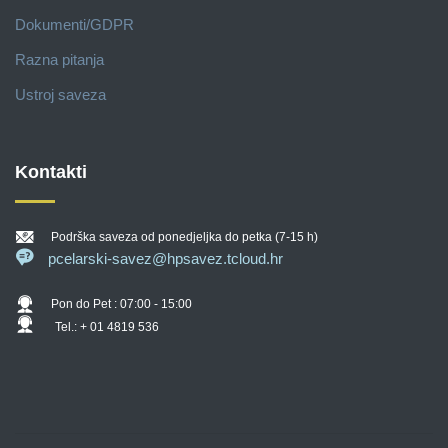
Dokumenti/GDPR
Razna pitanja
Ustroj saveza
Kontakti
Podrška saveza od ponedjeljka do petka (7-15 h)
pcelarski-savez@hpsavez.tcloud.hr
Pon do Pet : 07:00 - 15:00
Tel.: + 01 4819 536