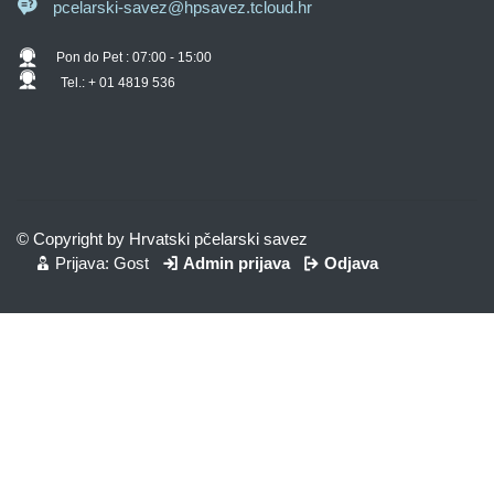
pcelarski-savez@hpsavez.tcloud.hr
Pon do Pet : 07:00 - 15:00
Tel.: + 01 4819 536
© Copyright by Hrvatski pčelarski savez
Prijava: Gost
Admin prijava
Odjava