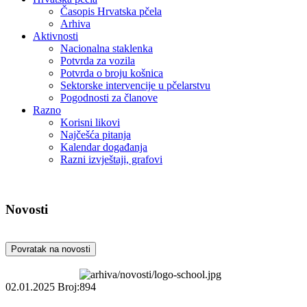
Časopis Hrvatska pčela
Arhiva
Aktivnosti
Nacionalna staklenka
Potvrda za vozila
Potvrda o broju košnica
Sektorske intervencije u pčelarstvu
Pogodnosti za članove
Razno
Korisni likovi
Najčešća pitanja
Kalendar događanja
Razni izvještaji, grafovi
Novosti
Povratak na novosti
02.01.2025
Broj:894