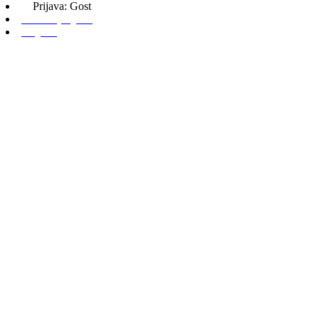
Prijava: Gost
Admin prijava
Odjava