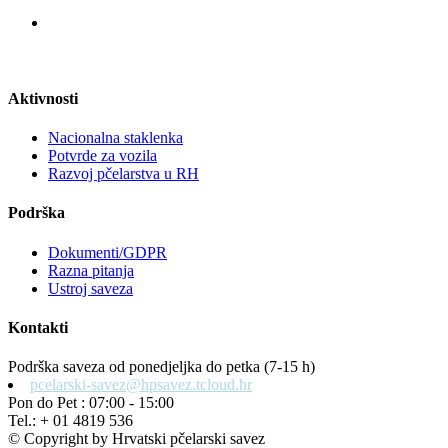
Aktivnosti
Nacionalna staklenka
Potvrde za vozila
Razvoj pčelarstva u RH
Podrška
Dokumenti/GDPR
Razna pitanja
Ustroj saveza
Kontakti
Podrška saveza od ponedjeljka do petka (7-15 h)
pcelarski-savez@hpsavez.tcloud.hr
Pon do Pet : 07:00 - 15:00
Tel.: + 01 4819 536
© Copyright by Hrvatski pčelarski savez