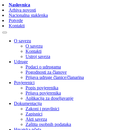
Naslovnica
Arhiva novosti
Nacionalna staklenka
Potvrde
Kontakti
O savezu
O savezu
Kontakti
Ustroj saveza
Udruge
Podaci o udrugama
Pogodnosti za članove
Prijava udruge članice/članarina
Povjerenici
Popis povjerenika
Prijava povjerenika
Aplikacija za doseljavanje
Dokumentacija
Zakoni i pravilnici
Zapisnici
Akti saveza
Zaštita osobnih podataka
Hrvatska pčela