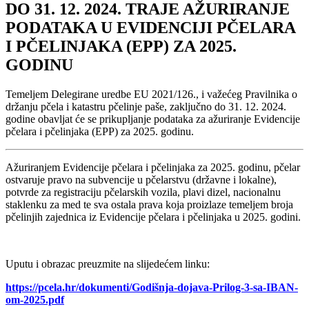
DO 31. 12. 2024. TRAJE AŽURIRANJE
PODATAKA U EVIDENCIJI PČELARA
I PČELINJAKA (EPP) ZA 2025.
GODINU
Temeljem Delegirane uredbe EU 2021/126., i važećeg Pravilnika o
držanju pčela i katastru pčelinje paše, zaključno do 31. 12. 2024.
godine obavljat će se prikupljanje podataka za ažuriranje Evidencije
pčelara i pčelinjaka (EPP) za 2025. godinu.
Ažuriranjem Evidencije pčelara i pčelinjaka za 2025. godinu, pčelar
ostvaruje pravo na subvencije u pčelarstvu (državne i lokalne),
potvrde za registraciju pčelarskih vozila, plavi dizel, nacionalnu
staklenku za med te sva ostala prava koja proizlaze temeljem broja
pčelinjih zajednica iz Evidencije pčelara i pčelinjaka u 2025. godini.
Uputu i obrazac preuzmite na slijedećem linku:
https://pcela.hr/dokumenti/Godišnja-dojava-Prilog-3-sa-IBAN-
om-2025.pdf