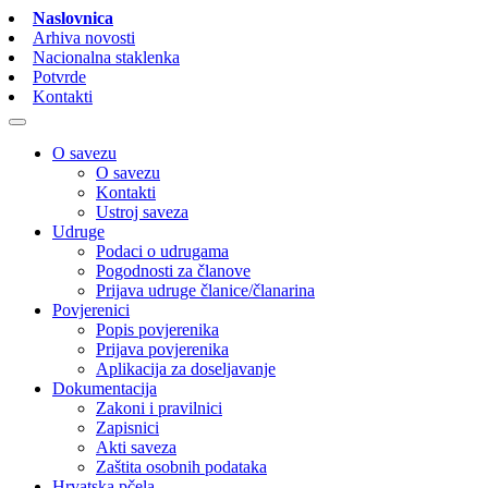
Naslovnica
Arhiva novosti
Nacionalna staklenka
Potvrde
Kontakti
O savezu
O savezu
Kontakti
Ustroj saveza
Udruge
Podaci o udrugama
Pogodnosti za članove
Prijava udruge članice/članarina
Povjerenici
Popis povjerenika
Prijava povjerenika
Aplikacija za doseljavanje
Dokumentacija
Zakoni i pravilnici
Zapisnici
Akti saveza
Zaštita osobnih podataka
Hrvatska pčela