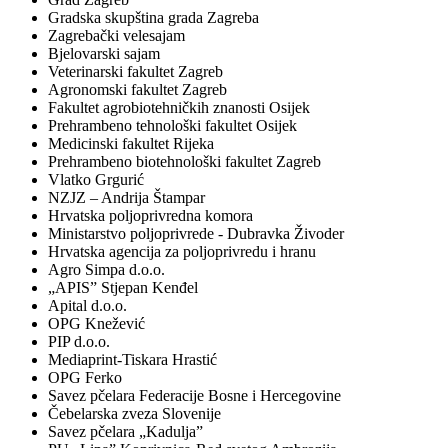
Gradska skupština grada Zagreba
Zagrebački velesajam
Bjelovarski sajam
Veterinarski fakultet Zagreb
Agronomski fakultet Zagreb
Fakultet agrobiotehničkih znanosti Osijek
Prehrambeno tehnološki fakultet Osijek
Medicinski fakultet Rijeka
Prehrambeno biotehnološki fakultet Zagreb
Vlatko Grgurić
NZJZ – Andrija Štampar
Hrvatska poljoprivredna komora
Ministarstvo poljoprivrede - Dubravka Živoder
Hrvatska agencija za poljoprivredu i hranu
Agro Simpa d.o.o.
„APIS” Stjepan Kenđel
Apital d.o.o.
OPG Knežević
PIP d.o.o.
Mediaprint-Tiskara Hrastić
OPG Ferko
Savez pčelara Federacije Bosne i Hercegovine
Čebelarska zveza Slovenije
Savez pčelara „Kadulja”