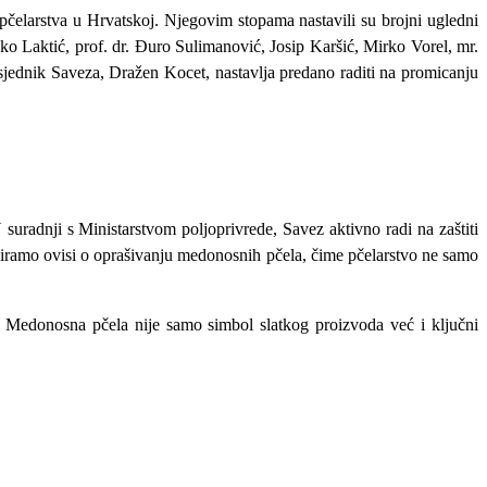
pčelarstva u Hrvatskoj. Njegovim stopama nastavili su brojni ugledni
o Laktić, prof. dr. Đuro Sulimanović, Josip Karšić, Mirko Vorel, mr.
jednik Saveza, Dražen Kocet, nastavlja predano raditi na promicanju
suradnji s Ministarstvom poljoprivrede, Savez aktivno radi na zaštiti
miramo ovisi o oprašivanju medonosnih pčela, čime pčelarstvo ne samo
. Medonosna pčela nije samo simbol slatkog proizvoda već i ključni