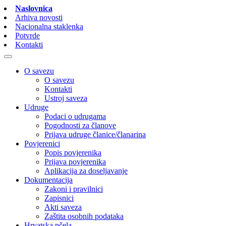
Naslovnica
Arhiva novosti
Nacionalna staklenka
Potvrde
Kontakti
O savezu
O savezu
Kontakti
Ustroj saveza
Udruge
Podaci o udrugama
Pogodnosti za članove
Prijava udruge članice/članarina
Povjerenici
Popis povjerenika
Prijava povjerenika
Aplikacija za doseljavanje
Dokumentacija
Zakoni i pravilnici
Zapisnici
Akti saveza
Zaštita osobnih podataka
Hrvatska pčela