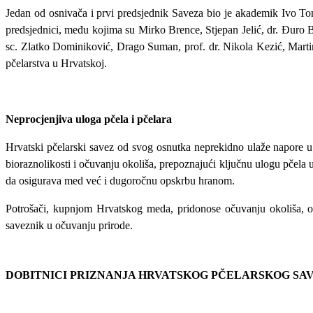
Jedan od osnivača i prvi predsjednik Saveza bio je akademik Ivo Tom
predsjednici, među kojima su Mirko Brence, Stjepan Jelić, dr. Đuro 
sc. Zlatko Dominiković, Drago Suman, prof. dr. Nikola Kezić, Marti
pčelarstva u Hrvatskoj.
Neprocjenjiva uloga pčela i pčelara
Hrvatski pčelarski savez od svog osnutka neprekidno ulaže napore u o
bioraznolikosti i očuvanju okoliša, prepoznajući ključnu ulogu pčel
da osigurava med već i dugoročnu opskrbu hranom.
Potrošači, kupnjom Hrvatskog meda, pridonose očuvanju okoliša, od
saveznik u očuvanju prirode.
DOBITNICI PRIZNANJA HRVATSKOG PČELARSKOG SA