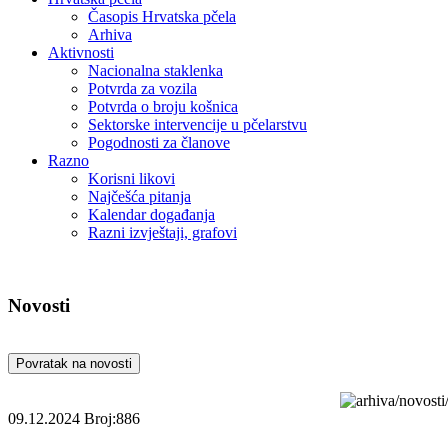
Časopis Hrvatska pčela
Arhiva
Aktivnosti
Nacionalna staklenka
Potvrda za vozila
Potvrda o broju košnica
Sektorske intervencije u pčelarstvu
Pogodnosti za članove
Razno
Korisni likovi
Najčešća pitanja
Kalendar događanja
Razni izvještaji, grafovi
Novosti
Povratak na novosti
09.12.2024
Broj:886