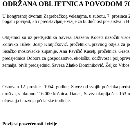
ODRŽANA OBLJETNICA POVODOM 70
U kongresnoj dvorani Zagrebačkog velesajma, u subotu, 7. prosinca 202
bogatu povijest, ali i predstavljanje vizije za budućnost pčelarstva u H
Obljetnici su uz predsjednika Saveza Dražena Koceta nazočili visoki
Zdravko Tušek, Josip Kraljičković, pročelnik Upravnog odjela za pol
Sisačko-moslovačke županije, Ana Pavičić-Kaselj, pročelnica Grads
predsjednica Odbora za gospodarstvo, ekološku održivost i poljoprivr
zemalja, bivši predsjednici Saveza Zlatko Dominiković, Željko Vrbos i
Osnovan 12. prosinca 1954. godine, Savez od svojih početaka predsta
društva, s ukupno 116.000 košnica. Danas, Savez okuplja čak 153 udr
očuvanja i razvoja pčelarske tradicije.
Povijest posvećenosti i vizije