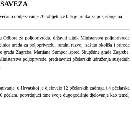
 SAVEZA
ano obilježavanje 70. obljetnice bila je prilika za prisjećanje na
a Odbora za poljoprivredu, državni tajnik Ministarstva poljoprivrede
elnica ureda za poljoprivredu, ruralni razvoj, zaštitu okoliša i prirode
nje grada Zagreba, Marijana Sumpor ispred Skupštine grada Zagreba,
inistarstva poljoprvrede, predstavnici pčelarskih udruženja susjednih
.
ivanja, u Hrvatskoj je djelovalo 12 pčelarskih zadruga i 4 pčelarska
0 pčelara, potvrđujući time svoje dugogodišnje djelovanje kao temelj