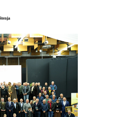
štenja