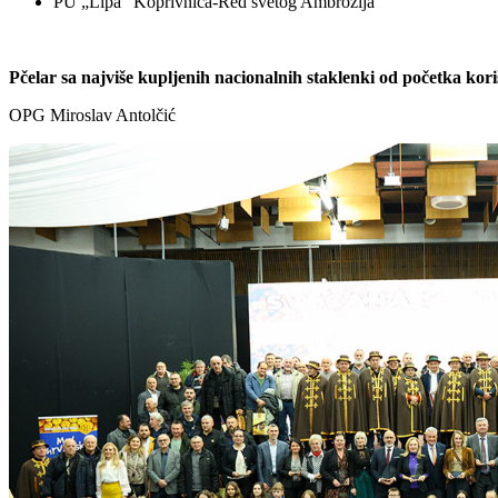
PU „Lipa” Koprivnica-Red svetog Ambrozija
Pčelar sa najviše kupljenih nacionalnih staklenki od početka kori
OPG Miroslav Antolčić