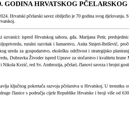
. GODINA HRVATSKOG PČELARSKOG
4. Hrvatski pčelarski savez obilježio je 70 godina svog djelovanja. Sveč
rvatskoj.
 uzvanici: ispred Hrvatskog sabora, gđa. Marijana Petir, predsjednic
joprivredu, ruralni razvitak i šumarstvo,
Anita Sinjeri-Ibrišević, proč
kog ureda za gospodarstvo, ekološku održivost i strategijsko planira
edu, Dubravka Živoder ispred Uprave za stočarstvo i kvalitetu hrane M
 Nikola Kezić, red Sv. Ambrozija, pčelari, članovi saveza i brojni gosti
vlja ključnog pokretača razvoja pčelarstva u Hrvatskoj. U trenutku osn
uge članice s područja cijele Republike Hrvatske i broji više od 630