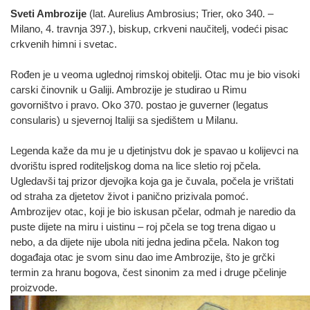
Sveti Ambrozije
(lat. Aurelius Ambrosius; Trier, oko 340. –
Milano, 4. travnja 397.), biskup, crkveni naučitelj, vodeći pisac
crkvenih himni i svetac.
Rođen je u veoma uglednoj rimskoj obitelji. Otac mu je bio visoki
carski činovnik u Galiji. Ambrozije je studirao u Rimu
govorništvo i pravo. Oko 370. postao je guverner (legatus
consularis) u sjevernoj Italiji sa sjedištem u Milanu.
Legenda kaže da mu je u djetinjstvu dok je spavao u kolijevci na
dvorištu ispred roditeljskog doma na lice sletio roj pčela.
Ugledavši taj prizor djevojka koja ga je čuvala, počela je vrištati
od straha za djetetov život i panično prizivala pomoć.
Ambrozijev otac, koji je bio iskusan pčelar, odmah je naredio da
puste dijete na miru i uistinu – roj pčela se tog trena digao u
nebo, a da dijete nije ubola niti jedna jedina pčela. Nakon tog
događaja otac je svom sinu dao ime Ambrozije, što je grčki
termin za hranu bogova, čest sinonim za med i druge pčelinje
proizvode.