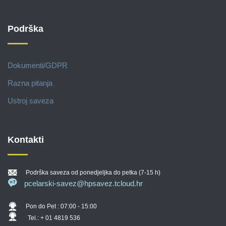
Podrška
Dokumenti/GDPR
Razna pitanja
Ustroj saveza
Kontakti
Podrška saveza od ponedjeljka do petka (7-15 h)
pcelarski-savez@hpsavez.tcloud.hr
Pon do Pet : 07:00 - 15:00
Tel.: + 01 4819 536