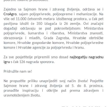
podržite lokalne proizvođače
Zajedno sa Sajmom hrane i zdravog življenja, održava se i
CroAgro
, sajam poljoprivrede, poljoopreme i mehanizacije.
Na
više od 11.000 četvornih metara izložbenog prostora, u čak pet
paviljona izložit će 350 izlagača iz 26 zemlje. Ovi značajni
događaji održavaju se pod pokroviteljstvom: Ministarstva
poljoprivrede, šumarstva i ribarstva, Ministarstva znanosti,
obrazovanja i mladih, Grada Zagreba, Hrvatske obrtničke
komore, Hrvatske gospodarske komore, Hrvatske poljoprivredne
komore i Hrvatske agencije za poljoprivredu i hranu.
Za sve posjetitelje pripremili smo dosad
najbogatiju nagradnu
igru
s čak 126 nagrada sponzora.
Pridružite nam se!
Ne propustite priliku unaprijediti svoj način života! Posjetite
Sajmove hrane i zdravog življenja od 5. do 8. prosinca,
pronađite inspiraciju i otkrijte put prema zdravijem i
uravnoteženijem životu.