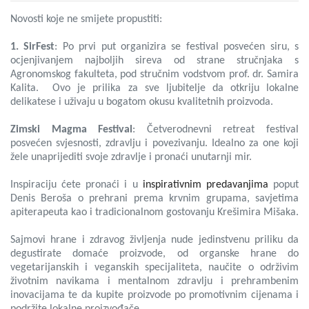
Novosti koje ne smijete propustiti:
1. SirFest
: Po prvi put organizira se festival posvećen siru, s
ocjenjivanjem najboljih sireva od strane stručnjaka s
Agronomskog fakulteta, pod stručnim vodstvom prof. dr. Samira
Kalita. Ovo je prilika za sve ljubitelje da otkriju lokalne
delikatese i uživaju u bogatom okusu kvalitetnih proizvoda.
Zimski Magma Festival
: Četverodnevni retreat festival
posvećen svjesnosti, zdravlju i povezivanju. Idealno za one koji
žele unaprijediti svoje zdravlje i pronaći unutarnji mir.
Inspiraciju ćete pronaći i u
inspirativnim predavanjima
poput
Denis Beroša o prehrani prema krvnim grupama, savjetima
apiterapeuta kao i tradicionalnom gostovanju Krešimira Mišaka.
Sajmovi hrane i zdravog življenja nude jedinstvenu priliku da
degustirate domaće proizvode, od organske hrane do
vegetarijanskih i veganskih specijaliteta, naučite o održivim
životnim navikama i mentalnom zdravlju i prehrambenim
inovacijama te da kupite proizvode po promotivnim cijenama i