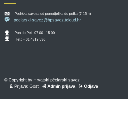
Podrška saveza od ponedjeljka do petka (7-15 h)
pcelarski-savez@hpsavez.tcloud.hr
Pon do Pet : 07:00 - 15:00
Tel.: + 01 4819 536
© Copyright by Hrvatski pčelarski savez
Prijava: Gost
Admin prijava
Odjava