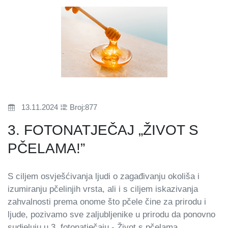
13.11.2024
Broj:877
3. FOTONATJEČAJ „ŽIVOT S
PČELAMA!”
S ciljem osvješćivanja ljudi o zagađivanju okoliša i
izumiranju pčelinjih vrsta, ali i s ciljem iskazivanja
zahvalnosti prema onome što pčele čine za prirodu i
ljude, pozivamo sve zaljubljenike u prirodu da ponovno
sudjeluju u 3. fotonatječaju - Život s pčelama.