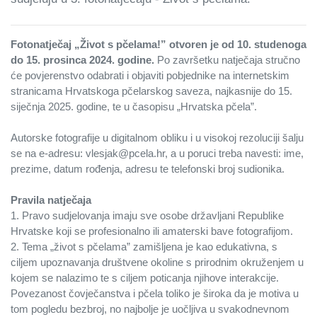
Fotonatječaj „Život s pčelama!” otvoren je od 10. studenoga
do 15. prosinca 2024. godine.
Po završetku natječaja stručno
će povjerenstvo odabrati i objaviti pobjednike na internetskim
stranicama Hrvatskoga pčelarskog saveza, najkasnije do 15.
siječnja 2025. godine, te u časopisu „Hrvatska pčela”.
Autorske fotografije u digitalnom obliku i u visokoj rezoluciji šalju
se na e-adresu: vlesjak@pcela.hr, a u poruci treba navesti: ime,
prezime, datum rođenja, adresu te telefonski broj sudionika.
Pravila natječaja
1. Pravo sudjelovanja imaju sve osobe državljani Republike
Hrvatske koji se profesionalno ili amaterski bave fotografijom.
2. Tema „život s pčelama” zamišljena je kao edukativna, s
ciljem upoznavanja društvene okoline s prirodnim okruženjem u
kojem se nalazimo te s ciljem poticanja njihove interakcije.
Povezanost čovječanstva i pčela toliko je široka da je motiva u
tom pogledu bezbroj, no najbolje je uočljiva u svakodnevnom