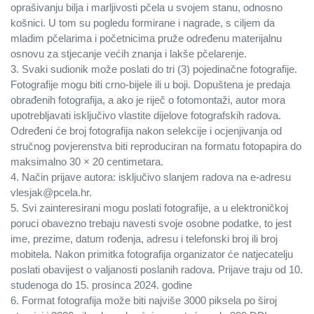
oprašivanju bilja i marljivosti pčela u svojem stanu, odnosno
košnici. U tom su pogledu formirane i nagrade, s ciljem da
mladim pčelarima i početnicima pruže određenu materijalnu
osnovu za stjecanje većih znanja i lakše pčelarenje.
3. Svaki sudionik može poslati do tri (3) pojedinačne fotografije.
Fotografije mogu biti crno-bijele ili u boji. Dopuštena je predaja
obrađenih fotografija, a ako je riječ o fotomontaži, autor mora
upotrebljavati isključivo vlastite dijelove fotografskih radova.
Određeni će broj fotografija nakon selekcije i ocjenjivanja od
stručnog povjerenstva biti reproduciran na formatu fotopapira do
maksimalno 30 × 20 centimetara.
4. Način prijave autora: isključivo slanjem radova na e-adresu
vlesjak@pcela.hr.
5. Svi zainteresirani mogu poslati fotografije, a u elektroničkoj
poruci obavezno trebaju navesti svoje osobne podatke, to jest
ime, prezime, datum rođenja, adresu i telefonski broj ili broj
mobitela. Nakon primitka fotografija organizator će natjecatelju
poslati obavijest o valjanosti poslanih radova. Prijave traju od 10.
studenoga do 15. prosinca 2024. godine
6. Format fotografija može biti najviše 3000 piksela po široj