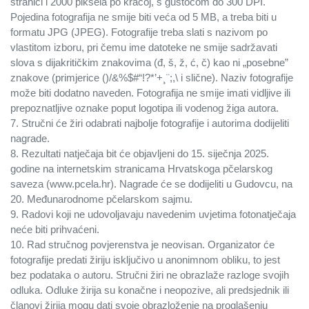
stranici i 2000 piksela po kraćoj, s gustoćom do 300 DPI.
Pojedina fotografija ne smije biti veća od 5 MB, a treba biti u
formatu JPG (JPEG). Fotografije treba slati s nazivom po
vlastitom izboru, pri čemu ime datoteke ne smije sadržavati
slova s dijakritičkim znakovima (đ, š, ž, ć, č) kao ni „posebne”
znakove (primjerice ()/&%$#“!?*’+¸¨;,\ i slične). Naziv fotografije
može biti dodatno naveden. Fotografija ne smije imati vidljive ili
prepoznatljive oznake poput logotipa ili vodenog žiga autora.
7. Stručni će žiri odabrati najbolje fotografije i autorima dodijeliti
nagrade.
8. Rezultati natječaja bit će objavljeni do 15. siječnja 2025.
godine na internetskim stranicama Hrvatskoga pčelarskog
saveza (www.pcela.hr). Nagrade će se dodijeliti u Gudovcu, na
20. Međunarodnome pčelarskom sajmu.
9. Radovi koji ne udovoljavaju navedenim uvjetima fotonatječaja
neće biti prihvaćeni.
10. Rad stručnog povjerenstva je neovisan. Organizator će
fotografije predati žiriju isključivo u anonimnom obliku, to jest
bez podataka o autoru. Stručni žiri ne obrazlaže razloge svojih
odluka. Odluke žirija su konačne i neopozive, ali predsjednik ili
članovi žirija mogu dati svoje obrazloženje na proglašenju