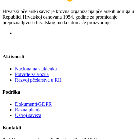
Hrvatski pčelarski savez je krovna organizacija pčelarskih udruga u
Republici Hrvatskoj osnovana 1954. godine za promicanje
prepoznatljivosti hrvatskog meda i domaće proizvodnje.
Aktivnosti
Nacionalna staklenka
Potvrde za vozila
Razvoj pčelarstva u RH
Podrška
Dokumenti/GDPR
Razna pitanja
Ustroj saveza
Kontakti