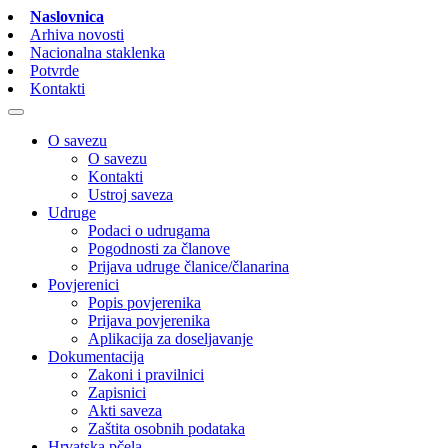
Naslovnica
Arhiva novosti
Nacionalna staklenka
Potvrde
Kontakti
O savezu
O savezu
Kontakti
Ustroj saveza
Udruge
Podaci o udrugama
Pogodnosti za članove
Prijava udruge članice/članarina
Povjerenici
Popis povjerenika
Prijava povjerenika
Aplikacija za doseljavanje
Dokumentacija
Zakoni i pravilnici
Zapisnici
Akti saveza
Zaštita osobnih podataka
Hrvatska pčela