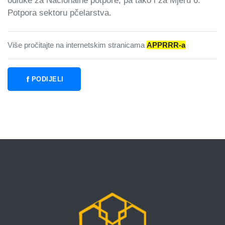
odluke za Nacionalne potpore, pa tako i za Mjeru 6.
Potpora sektoru pčelarstva.
Više pročitajte na internetskim stranicama
APPRRR-a
PODIJELI