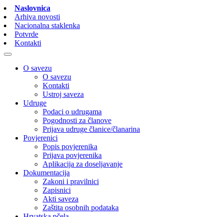
Naslovnica
Arhiva novosti
Nacionalna staklenka
Potvrde
Kontakti
O savezu
O savezu
Kontakti
Ustroj saveza
Udruge
Podaci o udrugama
Pogodnosti za članove
Prijava udruge članice/članarina
Povjerenici
Popis povjerenika
Prijava povjerenika
Aplikacija za doseljavanje
Dokumentacija
Zakoni i pravilnici
Zapisnici
Akti saveza
Zaštita osobnih podataka
Hrvatska pčela