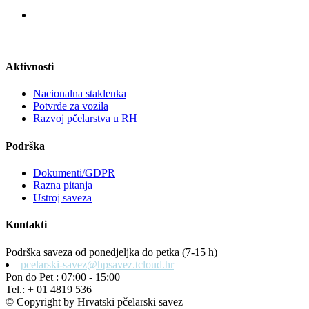
Aktivnosti
Nacionalna staklenka
Potvrde za vozila
Razvoj pčelarstva u RH
Podrška
Dokumenti/GDPR
Razna pitanja
Ustroj saveza
Kontakti
Podrška saveza od ponedjeljka do petka (7-15 h)
pcelarski-savez@hpsavez.tcloud.hr
Pon do Pet : 07:00 - 15:00
Tel.: + 01 4819 536
© Copyright by Hrvatski pčelarski savez