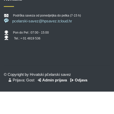
Podrška saveza od ponedjeljka do petka (7-15 h)
pcelarski-savez@hpsavez.tcloud.hr
Pon do Pet : 07:00 - 15:00
Tel.: + 01 4819 536
© Copyright by Hrvatski pčelarski savez
Prijava: Gost
Admin prijava
Odjava