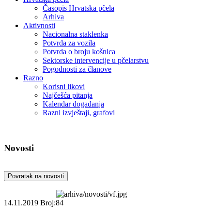
Časopis Hrvatska pčela
Arhiva
Aktivnosti
Nacionalna staklenka
Potvrda za vozila
Potvrda o broju košnica
Sektorske intervencije u pčelarstvu
Pogodnosti za članove
Razno
Korisni likovi
Najčešća pitanja
Kalendar događanja
Razni izvještaji, grafovi
Novosti
Povratak na novosti
14.11.2019
Broj:84