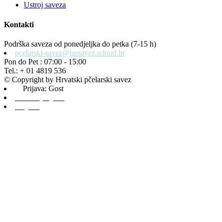
Ustroj saveza
Kontakti
Podrška saveza od ponedjeljka do petka (7-15 h)
pcelarski-savez@hpsavez.tcloud.hr
Pon do Pet : 07:00 - 15:00
Tel.: + 01 4819 536
© Copyright by Hrvatski pčelarski savez
Prijava: Gost
Admin prijava
Odjava