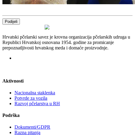
Podijeli
Hrvatski pčelarski savez je krovna organizacija pčelarskih udruga u
Republici Hrvatskoj osnovana 1954. godine za promicanje
prepoznatljivosti hrvatskog meda i domaće proizvodnje.
Aktivnosti
Nacionalna staklenka
Potvrde za vozila
Razvoj pčelarstva u RH
Podrška
Dokumenti/GDPR
Razna pitanja