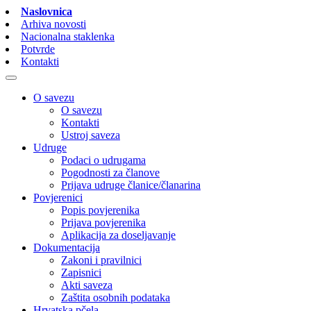
Naslovnica
Arhiva novosti
Nacionalna staklenka
Potvrde
Kontakti
O savezu
O savezu
Kontakti
Ustroj saveza
Udruge
Podaci o udrugama
Pogodnosti za članove
Prijava udruge članice/članarina
Povjerenici
Popis povjerenika
Prijava povjerenika
Aplikacija za doseljavanje
Dokumentacija
Zakoni i pravilnici
Zapisnici
Akti saveza
Zaštita osobnih podataka
Hrvatska pčela