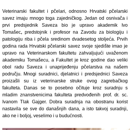
Veterinarski fakultet i pčelari, odnosno Hrvatski pčelarski
savez imaju mnogo toga zajedničkog.
Jedan od osnivača i
prvi predsjednik Saveza bio je upravo akademik
Ivo
Tomašec
,
predstojnik i profesor na Zavodu za biologiju i
patologiju riba i pčela
sredinom dvadesetog stoljeća. Prvih
godina rada Hrvatski pčelarski savez svoje sjedište imao je
upravo na Veterinarskom fakultetu zahvaljujući uvaženom
akademiku Tomašecu, a Fakultet je kroz godine dao veliki
obol radu Saveza i unaprijeđenju pčelarstva na našem
području. Mnogi suradnici, djelatnici i predsjednici Saveza
proizašli su iz veterinarske struke ovog zagrebačkog
fakulteta. Danas se to posebno očituje kroz suradnju s
mladim znanstvenicima fakulteta predvođenih prof. dr. sc.
Ivanom Tlak Gajger. Dobra suradnja na obostranu korist
nastavila se sve do današnjih dana, a isto takvoj suradnji,
ako ne i boljoj, veselimo i u budućnosti.