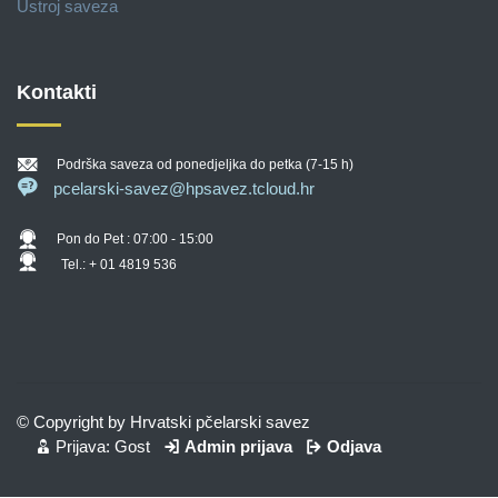
Ustroj saveza
Kontakti
Podrška saveza od ponedjeljka do petka (7-15 h)
pcelarski-savez@hpsavez.tcloud.hr
Pon do Pet : 07:00 - 15:00
Tel.: + 01 4819 536
© Copyright by Hrvatski pčelarski savez
Prijava: Gost
Admin prijava
Odjava