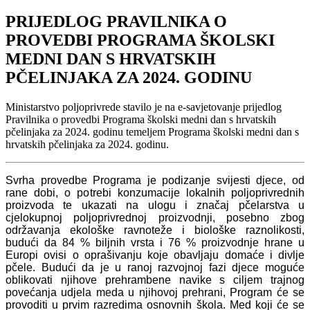
PRIJEDLOG PRAVILNIKA O
PROVEDBI PROGRAMA ŠKOLSKI
MEDNI DAN S HRVATSKIH
PČELINJAKA ZA 2024. GODINU
Ministarstvo poljoprivrede stavilo je na e-savjetovanje prijedlog
Pravilnika o provedbi Programa školski medni dan s hrvatskih
pčelinjaka za 2024. godinu temeljem Programa školski medni dan s
hrvatskih pčelinjaka za 2024. godinu.
Svrha provedbe Programa je podizanje svijesti djece, od
rane dobi, o potrebi konzumacije lokalnih poljoprivrednih
proizvoda te ukazati na ulogu i značaj pčelarstva u
cjelokupnoj poljoprivrednoj proizvodnji, posebno zbog
održavanja ekološke ravnoteže i biološke raznolikosti,
budući da 84 % biljnih vrsta i 76 % proizvodnje hrane u
Europi ovisi o oprašivanju koje obavljaju domaće i divlje
pčele. Budući da je u ranoj razvojnoj fazi djece moguće
oblikovati njihove prehrambene navike s ciljem trajnog
povećanja udjela meda u njihovoj prehrani, Program će se
provoditi u prvim razredima osnovnih škola. Med koji će se