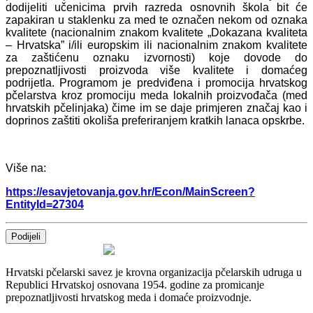
dodijeliti učenicima prvih razreda osnovnih škola bit će
zapakiran u staklenku za med te označen nekom od oznaka
kvalitete (nacionalnim znakom kvalitete „Dokazana kvaliteta
– Hrvatska” i/ili europskim ili nacionalnim znakom kvalitete
za zaštićenu oznaku izvornosti) koje dovode do
prepoznatljivosti proizvoda više kvalitete i domaćeg
podrijetla. Programom je predviđena i promocija hrvatskog
pčelarstva kroz promociju meda lokalnih proizvođača (med
hrvatskih pčelinjaka) čime im se daje primjeren značaj kao i
doprinos zaštiti okoliša preferiranjem kratkih lanaca opskrbe.
Više na:
https://esavjetovanja.gov.hr/Econ/MainScreen?
EntityId=27304
Podijeli
Hrvatski pčelarski savez je krovna organizacija pčelarskih udruga u
Republici Hrvatskoj osnovana 1954. godine za promicanje
prepoznatljivosti hrvatskog meda i domaće proizvodnje.