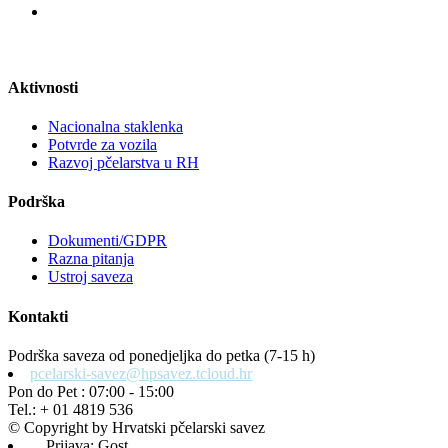
Aktivnosti
Nacionalna staklenka
Potvrde za vozila
Razvoj pčelarstva u RH
Podrška
Dokumenti/GDPR
Razna pitanja
Ustroj saveza
Kontakti
Podrška saveza od ponedjeljka do petka (7-15 h)
pcelarski-savez@hpsavez.tcloud.hr
Pon do Pet : 07:00 - 15:00
Tel.: + 01 4819 536
© Copyright by Hrvatski pčelarski savez
Prijava: Gost