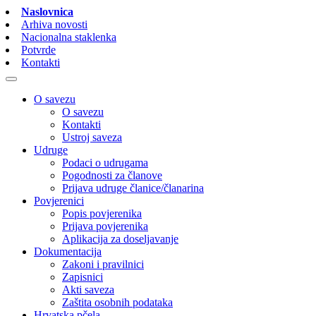
Naslovnica
Arhiva novosti
Nacionalna staklenka
Potvrde
Kontakti
O savezu
O savezu
Kontakti
Ustroj saveza
Udruge
Podaci o udrugama
Pogodnosti za članove
Prijava udruge članice/članarina
Povjerenici
Popis povjerenika
Prijava povjerenika
Aplikacija za doseljavanje
Dokumentacija
Zakoni i pravilnici
Zapisnici
Akti saveza
Zaštita osobnih podataka
Hrvatska pčela