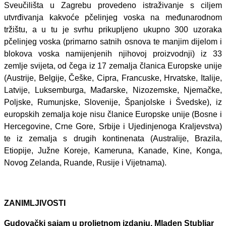
Sveučilišta u Zagrebu provedeno istraživanje s ciljem
utvrđivanja kakvoće pčelinjeg voska na međunarodnom
tržištu, a u tu je svrhu prikupljeno ukupno 300 uzoraka
pčelinjeg voska (primarno satnih osnova te manjim dijelom i
blokova voska namijenjenih njihovoj proizvodnji) iz 33
zemlje svijeta, od čega iz 17 zemalja članica Europske unije
(Austrije, Belgije, Češke, Cipra, Francuske, Hrvatske, Italije,
Latvije, Luksemburga, Mađarske, Nizozemske, Njemačke,
Poljske, Rumunjske, Slovenije, Španjolske i Švedske), iz
europskih zemalja koje nisu članice Europske unije (Bosne i
Hercegovine, Crne Gore, Srbije i Ujedinjenoga Kraljevstva)
te iz zemalja s drugih kontinenata (Australije, Brazila,
Etiopije, Južne Koreje, Kameruna, Kanade, Kine, Konga,
Novog Zelanda, Ruande, Rusije i Vijetnama).
ZANIMLJIVOSTI
Gudovački sajam u proljetnom izdanju, Mladen Stubljar