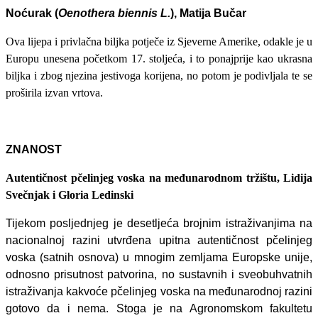
Noćurak (
Oenothera biennis L.
), Matija Bučar
Ova lijepa i privlačna biljka potječe iz Sjeverne Amerike, odakle je u
Europu unesena početkom 17. stoljeća, i to ponajprije kao ukrasna
biljka i zbog njezina jestivoga korijena, no potom je podivljala te se
proširila izvan vrtova.
ZNANOST
Autentičnost pčelinjeg voska na međunarodnom tržištu, Lidija
Svečnjak i Gloria Ledinski
Tijekom posljednjeg je desetljeća brojnim istraživanjima na
nacionalnoj razini utvrđena upitna autentičnost pčelinjeg
voska (satnih osnova) u mnogim zemljama Europske unije,
odnosno prisutnost patvorina, no sustavnih i sveobuhvatnih
istraživanja kakvoće pčelinjeg voska na međunarodnoj razini
gotovo da i nema. Stoga je na Agronomskom fakultetu