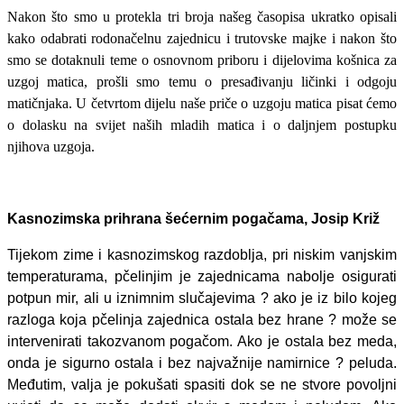
Nakon što smo u protekla tri broja našeg časopisa ukratko opisali
kako odabrati rodonačelnu zajednicu i trutovske majke i nakon što
smo se dotaknuli teme o osnovnom priboru i dijelovima košnica za
uzgoj matica, prošli smo temu o presađivanju ličinki i odgoju
matičnjaka. U četvrtom dijelu naše priče o uzgoju matica pisat ćemo
o dolasku na svijet naših mladih matica i o daljnjem postupku
njihova uzgoja.
Kasnozimska prihrana šećernim pogačama, Josip Križ
Tijekom zime i kasnozimskog razdoblja, pri niskim vanjskim
temperaturama, pčelinjim je zajednicama nabolje osigurati
potpun mir, ali u iznimnim slučajevima ? ako je iz bilo kojeg
razloga koja pčelinja zajednica ostala bez hrane ? može se
intervenirati takozvanom pogačom. Ako je ostala bez meda,
onda je sigurno ostala i bez najvažnije namirnice ? peluda.
Međutim, valja je pokušati spasiti dok se ne stvore povoljni