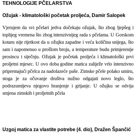
TEHNOLOGIJE PČELARSTVA
Ožujak - klimatološki početak proljeća, Damir Salopek
Vjerujem da svi pčelari jedva dočekaju ožujak, što zbog ljepšeg i
toplijeg vremena što zbog intenzivnijeg rada s pčelama. U Gorskom
kotaru nije rijetkost da u ožujku zapadne i veća količina snijega, što
sam i napomenuo u prošlom broju, a temperature budu primjerenije
prosincu i siječnju. Ožujak je početak proljeća i klimatološki prvi
proljetni mjesec. U ovo doba godine matica zaliježe vrlo intenzivno
pripremajući pčelca za nadolazeće paše. Zimske pčele polako umiru,
stoga je za očuvanje društva nužno odgajati novo leglo, što
podrazumijeva njegovo hranjenje i grijanje. U ožujku se odvija
smjena zimskih i proljetnih pčela
Uzgoj matica za vlastite potrebe (4. dio), Dražen Špančić