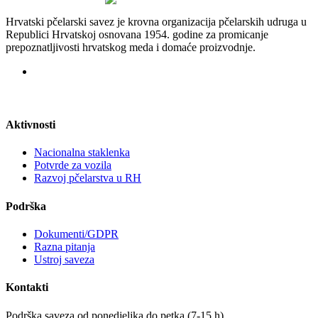
Hrvatski pčelarski savez je krovna organizacija pčelarskih udruga u
Republici Hrvatskoj osnovana 1954. godine za promicanje
prepoznatljivosti hrvatskog meda i domaće proizvodnje.
Aktivnosti
Nacionalna staklenka
Potvrde za vozila
Razvoj pčelarstva u RH
Podrška
Dokumenti/GDPR
Razna pitanja
Ustroj saveza
Kontakti
Podrška saveza od ponedjeljka do petka (7-15 h)