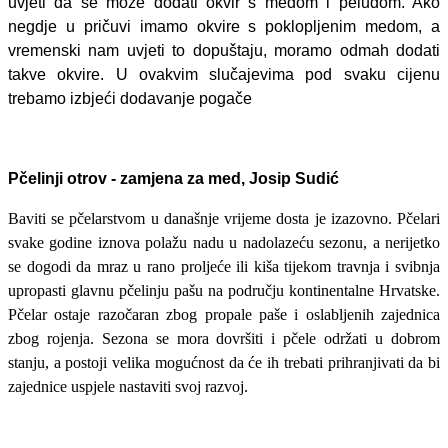
uvjeti da se može dodati okvir s medom i peludom. Ako
negdje u pričuvi imamo okvire s poklopljenim medom, a
vremenski nam uvjeti to dopuštaju, moramo odmah dodati
takve okvire. U ovakvim slučajevima pod svaku cijenu
trebamo izbjeći dodavanje pogače
Pčelinji otrov - zamjena za med, Josip Sudić
Baviti se pčelarstvom u današnje vrijeme dosta je izazovno. Pčelari
svake godine iznova polažu nadu u nadolazeću sezonu, a nerijetko
se dogodi da mraz u rano proljeće ili kiša tijekom travnja i svibnja
upropasti glavnu pčelinju pašu na području kontinentalne Hrvatske.
Pčelar ostaje razočaran zbog propale paše i oslabljenih zajednica
zbog rojenja. Sezona se mora dovršiti i pčele održati u dobrom
stanju, a postoji velika mogućnost da će ih trebati prihranjivati da bi
zajednice uspjele nastaviti svoj razvoj.