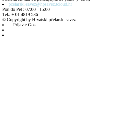
pcelarski-savez@hpsavez.tcloud.hr
Pon do Pet : 07:00 - 15:00
Tel.: + 01 4819 536
© Copyright by Hrvatski pčelarski savez
Prijava: Gost
Admin prijava
Odjava