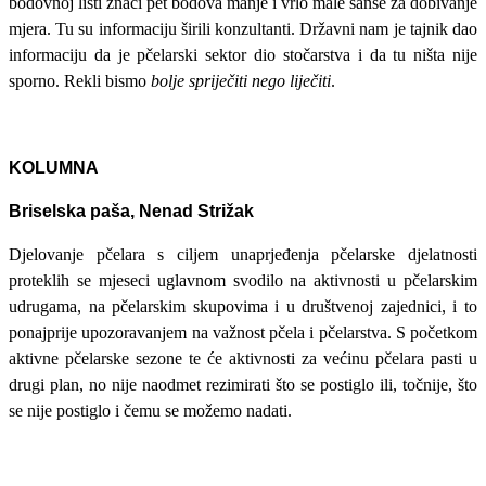
bodovnoj listi znači pet bodova manje i vrlo male šanse za dobivanje
mjera. Tu su informaciju širili konzultanti. Državni nam je tajnik dao
informaciju da je pčelarski sektor dio stočarstva i da tu ništa nije
sporno. Rekli bismo
bolje spriječiti nego liječiti
.
KOLUMNA
Briselska paša, Nenad Strižak
Djelovanje pčelara s ciljem unaprjeđenja pčelarske djelatnosti
proteklih se mjeseci uglavnom svodilo na aktivnosti u pčelarskim
udrugama, na pčelarskim skupovima i u društvenoj zajednici, i to
ponajprije upozoravanjem na važnost pčela i pčelarstva. S početkom
aktivne pčelarske sezone te će aktivnosti za većinu pčelara pasti u
drugi plan, no nije naodmet rezimirati što se postiglo ili, točnije, što
se nije postiglo i čemu se možemo nadati.