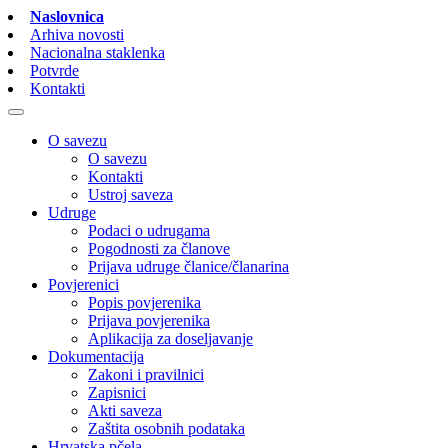
Naslovnica
Arhiva novosti
Nacionalna staklenka
Potvrde
Kontakti
O savezu
O savezu
Kontakti
Ustroj saveza
Udruge
Podaci o udrugama
Pogodnosti za članove
Prijava udruge članice/članarina
Povjerenici
Popis povjerenika
Prijava povjerenika
Aplikacija za doseljavanje
Dokumentacija
Zakoni i pravilnici
Zapisnici
Akti saveza
Zaštita osobnih podataka
Hrvatska pčela