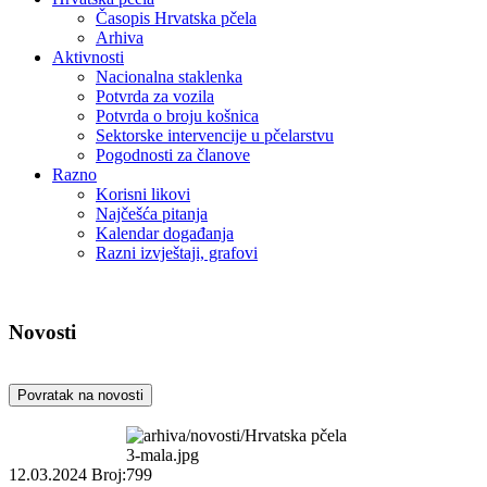
Časopis Hrvatska pčela
Arhiva
Aktivnosti
Nacionalna staklenka
Potvrda za vozila
Potvrda o broju košnica
Sektorske intervencije u pčelarstvu
Pogodnosti za članove
Razno
Korisni likovi
Najčešća pitanja
Kalendar događanja
Razni izvještaji, grafovi
Novosti
Povratak na novosti
12.03.2024
Broj:799