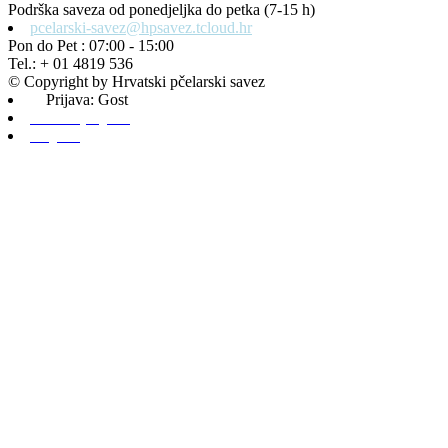
Podrška saveza od ponedjeljka do petka (7-15 h)
pcelarski-savez@hpsavez.tcloud.hr
Pon do Pet : 07:00 - 15:00
Tel.: + 01 4819 536
© Copyright by Hrvatski pčelarski savez
Prijava: Gost
Admin prijava
Odjava