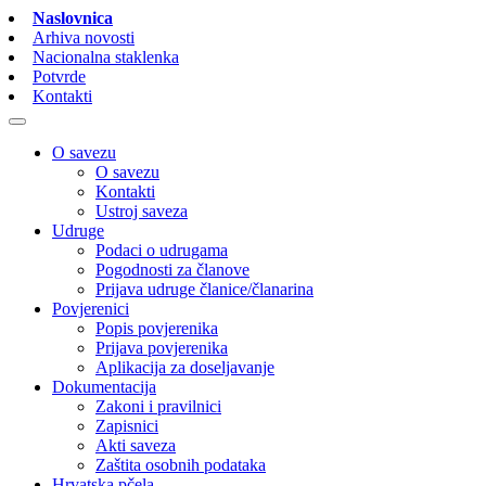
Naslovnica
Arhiva novosti
Nacionalna staklenka
Potvrde
Kontakti
O savezu
O savezu
Kontakti
Ustroj saveza
Udruge
Podaci o udrugama
Pogodnosti za članove
Prijava udruge članice/članarina
Povjerenici
Popis povjerenika
Prijava povjerenika
Aplikacija za doseljavanje
Dokumentacija
Zakoni i pravilnici
Zapisnici
Akti saveza
Zaštita osobnih podataka
Hrvatska pčela