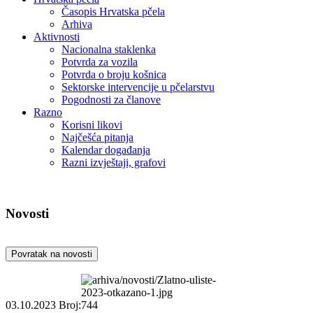
Časopis Hrvatska pčela
Arhiva
Aktivnosti
Nacionalna staklenka
Potvrda za vozila
Potvrda o broju košnica
Sektorske intervencije u pčelarstvu
Pogodnosti za članove
Razno
Korisni likovi
Najčešća pitanja
Kalendar događanja
Razni izvještaji, grafovi
Novosti
Povratak na novosti
03.10.2023
Broj:744