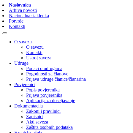
Naslovnica
Arhiva novosti
Nacionalna staklenka
Potvrde
Kontakti
O savezu
O savezu
Kontakti
Ustroj saveza
Udruge
Podaci o udrugama
Pogodnosti za članove
Prijava udruge članice/članarina
Povjerenici
Popis povjerenika
Prijava povjerenika
Aplikacija za doseljavanje
Dokumentacija
Zakoni i pravilnici
Zapisnici
Akti saveza
Zaštita osobnih podataka
Hrvatska pčela