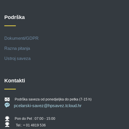
Podrška
Dokumenti/GDPR
Razna pitanja
Ustroj saveza
Kontakti
Podrška saveza od ponedjeljka do petka (7-15 h)
pcelarski-savez@hpsavez.tcloud.hr
Pon do Pet : 07:00 - 15:00
Tel.: + 01 4819 536