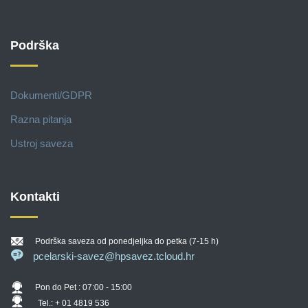
Podrška
Dokumenti/GDPR
Razna pitanja
Ustroj saveza
Kontakti
Podrška saveza od ponedjeljka do petka (7-15 h)
pcelarski-savez@hpsavez.tcloud.hr
Pon do Pet : 07:00 - 15:00
Tel.: + 01 4819 536