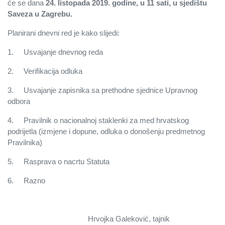
će se dana
24. listopada 2019. godine, u 11 sati, u sjedištu
Saveza u Zagrebu.
Planirani dnevni red je kako slijedi:
1.
Usvajanje dnevnog reda
2.
Verifikacija odluka
3.
Usvajanje zapisnika sa prethodne sjednice Upravnog
odbora
4.
Pravilnik o nacionalnoj staklenki za med hrvatskog
podrijetla (izmjene i dopune, odluka o donošenju predmetnog
Pravilnika)
5.
Rasprava o nacrtu Statuta
6.
Razno
Hrvojka Galeković, tajnik