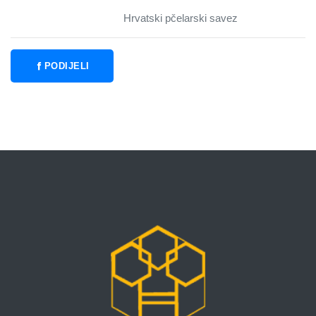
Hrvatski pčelarski savez
PODIJELI