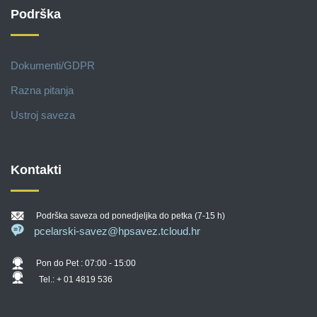
Podrška
Dokumenti/GDPR
Razna pitanja
Ustroj saveza
Kontakti
Podrška saveza od ponedjeljka do petka (7-15 h)
pcelarski-savez@hpsavez.tcloud.hr
Pon do Pet : 07:00 - 15:00
Tel.: + 01 4819 536