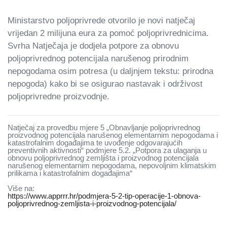
Ministarstvo poljoprivrede otvorilo je novi natječaj
vrijedan 2 milijuna eura za pomoć poljoprivrednicima.
Svrha Natječaja je dodjela potpore za obnovu
poljoprivrednog potencijala narušenog prirodnim
nepogodama osim potresa (u daljnjem tekstu: prirodna
nepogoda) kako bi se osigurao nastavak i održivost
poljoprivredne proizvodnje.
Natječaj za provedbu mjere 5 „Obnavljanje poljoprivrednog
proizvodnog potencijala narušenog elementarnim nepogodama i
katastrofalnim događajima te uvođenje odgovarajućih
preventivnih aktivnosti“ podmjere 5.2. „Potpora za ulaganja u
obnovu poljoprivrednog zemljišta i proizvodnog potencijala
narušenog elementarnim nepogodama, nepovoljnim klimatskim
prilikama i katastrofalnim događajima“
Više na:
https://www.apprrr.hr/podmjera-5-2-tip-operacije-1-obnova-
poljoprivrednog-zemljista-i-proizvodnog-potencijala/