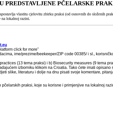
U PREDSTAVLJENE PČELARSKE PRAK
avlja vlastitu cjelovitu zbirku praksi (od osnovnih do složenih praksi) u
 na lokalnoj razini.
t.eu
latform click for more"
podacima, ime/prezime/beekeeper/ZIP code 00385/ i sl., korisničk
actices (13 tema praksi) i b) Biosecurity measures (9 tema pra
padajućem izborniku klikom na Croatia. Tako ćete imati opisano 
jeti slike, literaturu i dolje na dnu pisati svoje komentare, pita
rih pčelarskih praksi, koje su korisne i primjenjive na lokalnoj razi