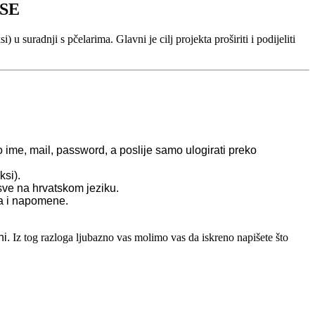
SE
 suradnji s pčelarima. Glavni je cilj projekta proširiti i podijeliti
o ime, mail, password, a poslije samo ulogirati preko
ksi).
sve na hrvatskom jeziku.
nja i napomene.
ni.
Iz tog razloga ljubazno vas molimo vas da iskreno napišete što