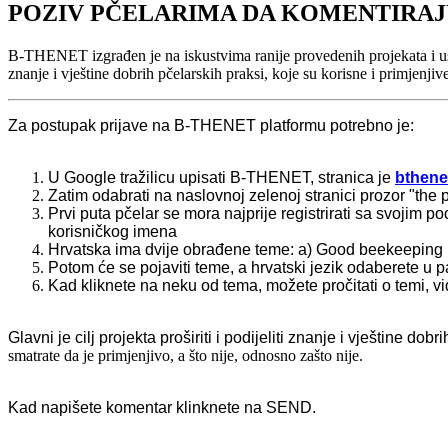
POZIV PČELARIMA DA KOMENTIRAJ
B-THENET izgrađen je na iskustvima ranije provedenih projekata i uspost
znanje i vještine dobrih pčelarskih praksi, koje su korisne i primjenjive
Za postupak prijave na B-THENET platformu potrebno je:
U Google tražilicu upisati B-THENET, stranica je
bthene
Zatim odabrati na naslovnoj zelenoj stranici prozor "the p
Prvi puta pčelar se mora najprije registrirati sa svojim 
korisničkog imena
Hrvatska ima dvije obrađene teme: a) Good beekeeping pr
Potom će se pojaviti teme, a hrvatski jezik odaberete u 
Kad kliknete na neku od tema, možete pročitati o temi, vid
Glavni je cilj projekta proširiti i podijeliti znanje i vještine dob
smatrate da je primjenjivo, a što nije, odnosno zašto nije.
Kad napišete komentar klinknete na SEND.