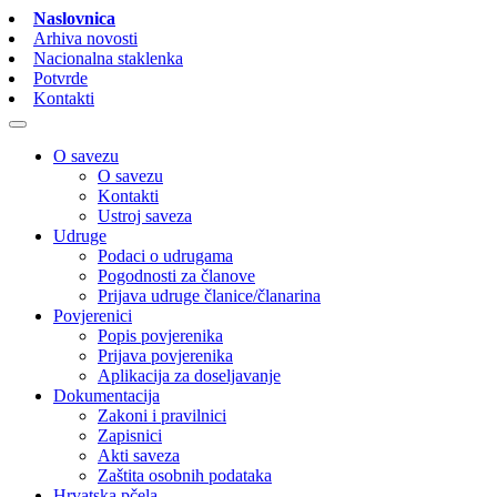
Naslovnica
Arhiva novosti
Nacionalna staklenka
Potvrde
Kontakti
O savezu
O savezu
Kontakti
Ustroj saveza
Udruge
Podaci o udrugama
Pogodnosti za članove
Prijava udruge članice/članarina
Povjerenici
Popis povjerenika
Prijava povjerenika
Aplikacija za doseljavanje
Dokumentacija
Zakoni i pravilnici
Zapisnici
Akti saveza
Zaštita osobnih podataka
Hrvatska pčela