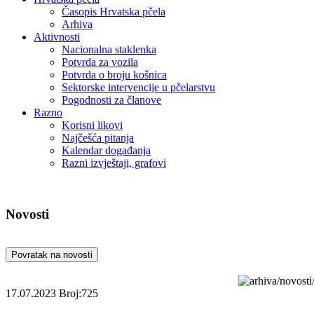
Časopis Hrvatska pčela
Arhiva
Aktivnosti
Nacionalna staklenka
Potvrda za vozila
Potvrda o broju košnica
Sektorske intervencije u pčelarstvu
Pogodnosti za članove
Razno
Korisni likovi
Najčešća pitanja
Kalendar događanja
Razni izvještaji, grafovi
Novosti
Povratak na novosti
17.07.2023
Broj:725