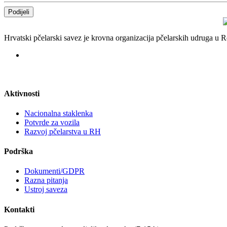
Podijeli
Hrvatski pčelarski savez je krovna organizacija pčelarskih udruga u
Aktivnosti
Nacionalna staklenka
Potvrde za vozila
Razvoj pčelarstva u RH
Podrška
Dokumenti/GDPR
Razna pitanja
Ustroj saveza
Kontakti