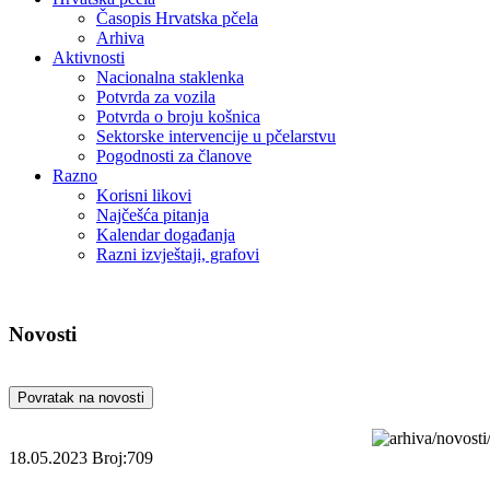
Časopis Hrvatska pčela
Arhiva
Aktivnosti
Nacionalna staklenka
Potvrda za vozila
Potvrda o broju košnica
Sektorske intervencije u pčelarstvu
Pogodnosti za članove
Razno
Korisni likovi
Najčešća pitanja
Kalendar događanja
Razni izvještaji, grafovi
Novosti
Povratak na novosti
18.05.2023
Broj:709