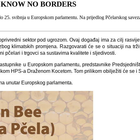
S KNOW NO BORDERS
. do 25. svibnja u Europskom parlamentu. Na prijedlog Pčelarskog savez
joprivredni sektor pod ugrozom. Ovaj događaj ima za cilj rasvije
zbog klimatskih promjena. Razgovarati će se o situaciji na tržiš
 pčelari i trgovci sa sustavima kvalitete i sljedivosti.
ći zastupnike u Europskom parlamentu, predstavnike Predsjedniš
nikom HPS-a Draženom Kocetom. Tom prilikom obilježiti će se i 
oima unutar Europskog parlamenta.