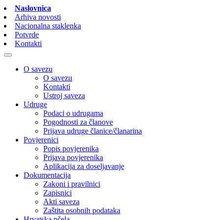
Naslovnica
Arhiva novosti
Nacionalna staklenka
Potvrde
Kontakti
O savezu
O savezu
Kontakti
Ustroj saveza
Udruge
Podaci o udrugama
Pogodnosti za članove
Prijava udruge članice/članarina
Povjerenici
Popis povjerenika
Prijava povjerenika
Aplikacija za doseljavanje
Dokumentacija
Zakoni i pravilnici
Zapisnici
Akti saveza
Zaštita osobnih podataka
Hrvatska pčela