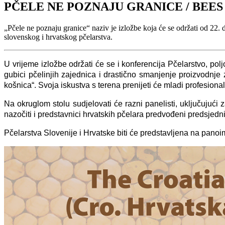
PČELE NE POZNAJU GRANICE / BEE
„Pčele ne poznaju granice“ naziv je izložbe koja će se održati od 22
slovenskog i hrvatskog pčelarstva.
U vrijeme izložbe održati će se i konferencija Pčelarstvo, pol
gubici pčelinjih zajednica i drastično smanjenje proizvodnje 
košnica“. Svoja iskustva s terena prenijeti će mladi profesionalni
Na okruglom stolu sudjelovati će razni panelisti, uključuju
nazočiti i predstavnici hrvatskih pčelara predvođeni predsjed
Pčelarstva Slovenije i Hrvatske biti će predstavljena na pan